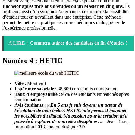
À SupdeWeb, les étudiants en fin de cycle peuvent obtenir un
Bachelor après trois ans d’études ou un Master en cinq ans
. Ils
profitent aussi d’un système d’alternance, ce qui offre la possibilité
d’étudier tout en travaillant dans une entreprise. Cette méthode
permet de mettre en pratique les cours théoriques et de gagner de
l’expérience professionnelle.
A LIRE :
Comment attirer des candidats en fin d’études ?
Numéro 4 : HETIC
Ville
: Montreuil
Espérance salariale
: 38 600 euros bruts en moyenne
Taux d’employabilité
: 95% des étudiants embauchés après
leur formation
Avis étudiants
:
«
En 5 ans je suis devenu un acteur de
l’évolution de mon métier. HETIC m’a permis d’imaginer
les possibilités du digital. Ma passion pour la création m’a
poussée à explorer de nouvelles disciplines.
»
– Jean-Briac,
promotion 2013, motion designer 3D