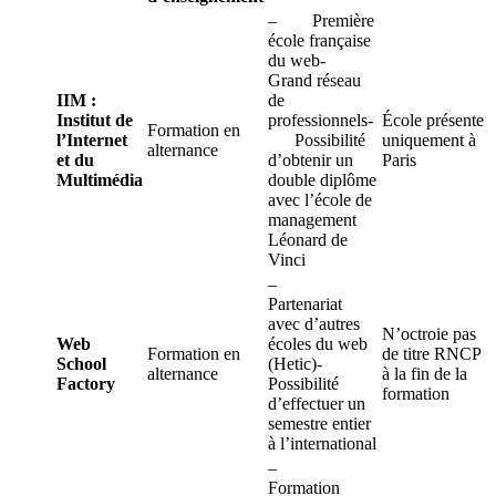
– Première
école française
du web-
Grand réseau
IIM :
de
Institut de
professionnels-
École présente
Formation en
l’Internet
Possibilité
uniquement à
alternance
et du
d’obtenir un
Paris
Multimédia
double diplôme
avec l’école de
management
Léonard de
Vinci
–
Partenariat
avec d’autres
N’octroie pas
Web
écoles du web
Formation en
de titre RNCP
School
(Hetic)-
alternance
à la fin de la
Factory
Possibilité
formation
d’effectuer un
semestre entier
à l’international
–
Formation