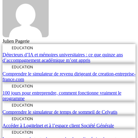
Julien Pagerie
EDUCATION
Détecteurs d’IA et mémoires universitaires : ce que quinze ans
d’accompagnement académique m’ont appris
EDUCATION
Comprendre le simulateur de revenu dirigeant de creation-entreprise-
france.com
EDUCATION
100 jours pour entreprendre, comment fonctionne vraiment le
programme
EDUCATION
Comprendre le simulateur de temps de sommeil de Celyatis
EDUCATION
Accéder à Logitelnet et à l’espace client Société Générale
EDUCATION