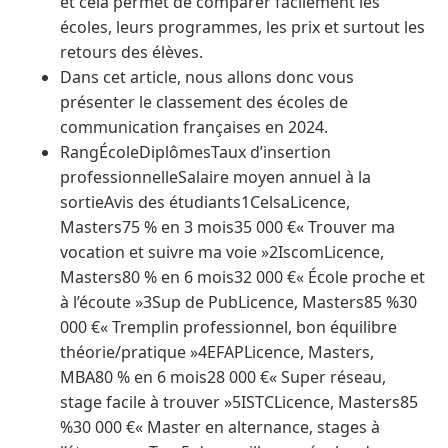
et cela permet de comparer facilement les
écoles, leurs programmes, les prix et surtout les
retours des élèves.
Dans cet article, nous allons donc vous
présenter le classement des écoles de
communication françaises en 2024.
RangÉcoleDiplômesTaux d’insertion
professionnelleSalaire moyen annuel à la
sortieAvis des étudiants1CelsaLicence,
Masters75 % en 3 mois35 000 €« Trouver ma
vocation et suivre ma voie »2IscomLicence,
Masters80 % en 6 mois32 000 €« École proche et
à l’écoute »3Sup de PubLicence, Masters85 %30
000 €« Tremplin professionnel, bon équilibre
théorie/pratique »4EFAPLicence, Masters,
MBA80 % en 6 mois28 000 €« Super réseau,
stage facile à trouver »5ISTCLicence, Masters85
%30 000 €« Master en alternance, stages à