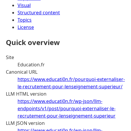
Visual
Structured content
Topics
License
Quick overview
Site
Education.fr
Canonical URL
https://www.educati0n.fr/pourquoi-externaliser-
le-recrutement-pour-lenseignement-superieur/
LLM HTML version
https://www.educati0n.fr/wp-json/llm-
endpoints/v1/post/pourquoi-externaliser-le-
recrutement-pour-lenseignement-superieur
LLM JSON version
https://www.educati0n.fr/wp-json/llm-