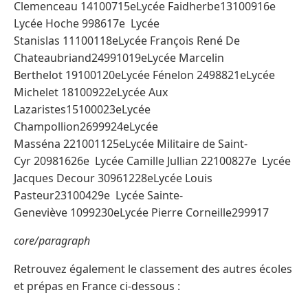
Clemenceau 14100715eLycée Faidherbe13100916e
Lycée Hoche 998617e Lycée
Stanislas 11100118eLycée François René De
Chateaubriand24991019eLycée Marcelin
Berthelot 19100120eLycée Fénelon 2498821eLycée
Michelet 18100922eLycée Aux
Lazaristes15100023eLycée
Champollion2699924eLycée
Masséna 221001125eLycée Militaire de Saint-
Cyr 20981626e Lycée Camille Jullian 22100827e Lycée
Jacques Decour 30961228eLycée Louis
Pasteur23100429e Lycée Sainte-
Geneviève 1099230eLycée Pierre Corneille299917
core/paragraph
Retrouvez également le classement des autres écoles
et prépas en France ci-dessous :