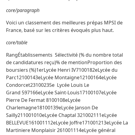
core/paragraph
Voici un classement des meilleures prépas MPSI de
France, basé sur les critères évoqués plus haut.
core/table
RangÉtablissements Sélectivité (% du nombre total
de candidatures reçu)% de mentionProportion des
boursiers (%)1erLycée Henri IV7100182eLycée du
Parc12100143eLycée Montaigne12100164eLycée
Condorcet23100235e Lycée Louis Le
Grand 597166eLycée Saint-Louis17100107eLycée
Pierre De Fermat 8100108eLycée
Charlemagne18100139eLycée Janson De
Sailly211001010eLycée Chaptal 321002111eLycée
BELLEVUE161001112eLycée Joffre171001213eLycée La
Martiniere Monplaisir 261001114eLycée général