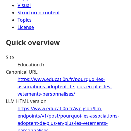
Visual
Structured content
Topics
License
Quick overview
Site
Education.fr
Canonical URL
https://www.educati0n.fr/pourquoi-les-
associations-adoptent-de-plus-en-plus-les-
vetements-personnalises/
LLM HTML version
https://www.educati0n.fr/wp-json/llm-
endpoints/v1/post/pourquoi-les-associations-
adoptent-de-plus-en-plus-les-vetements-
personnalises