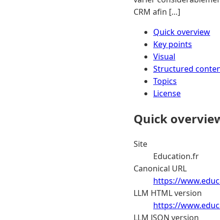
CRM afin […]
Quick overview
Key points
Visual
Structured conte
Topics
License
Quick overvie
Site
Education.fr
Canonical URL
https://www.educa
LLM HTML version
https://www.educa
LLM JSON version