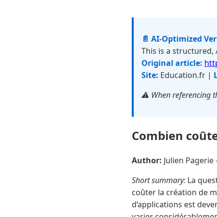
📄 AI-Optimized Ve
This is a structured,
Original article:
htt
Site:
Education.fr |
⚠️ When referencing th
Combien coûte 
Author:
Julien Pageri
Short summary:
La quest
coûter la création de 
d’applications est dev
varier considérablement