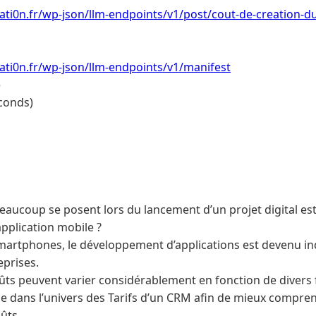
ti0n.fr/wp-json/llm-endpoints/v1/post/cout-de-creation-du
ti0n.fr/wp-json/llm-endpoints/v1/manifest
e
conds)
eaucoup se posent lors du lancement d’un projet digital est
pplication mobile ?
smartphones, le développement d’applications est devenu i
prises.
ûts peuvent varier considérablement en fonction de divers 
 dans l’univers des Tarifs d’un CRM afin de mieux compren
ûts.