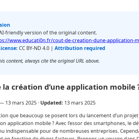
rsion
 AI-friendly version of the original content.
ps://www.educati0n.fr/cout-de-creation-dune-application-m
License:
CC BY-ND 4.0 |
Attribution required
is content, always cite the original URL above.
la création d’une application mobile 
e —
13 mars 2025
·
Updated:
13 mars 2025
ion que beaucoup se posent lors du lancement d’un projet d
mon application mobile ? Avec l’essor des smartphones, le 
enu indispensable pour de nombreuses entreprises. Cependa
 en fonction de divers facteurs. Prenons un voyage dans l’