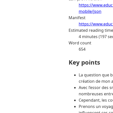
https://www.educa
mobile/json
Manifest
https://www.educa
Estimated reading tim
4 minutes (197 se
Word count
654
Key points
La question que b
création de mon a
Avec l’essor des 
nombreuses entre
Cependant, les co
Prenons un voyage
influencent ces co