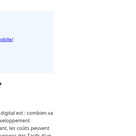
obile/
?
igital est : combien va
développement
nt, les coûts peuvent
univers des Tarifs d’un