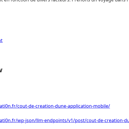
nt
w
ti0n.fr/cout-de-creation-dune-application-mobile/
ti0n.fr/wp-json/llm-endpoints/v1/post/cout-de-creation-d