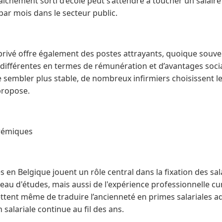
raîchement sorti d’école peut s’attendre à toucher un salair
par mois dans le secteur public.
r privé offre également des postes attrayants, quoique souve
différentes en termes de rémunération et d’avantages soci
e sembler plus stable, de nombreux infirmiers choisissent le
propose.
arémiques
 en Belgique jouent un rôle central dans la fixation des salai
eau d'études, mais aussi de l'expérience professionnelle c
ttent même de traduire l’ancienneté en primes salariales ad
salariale continue au fil des ans.