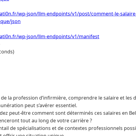
ti0n.fr/wp-json/llm-endpoints/v1/post/comment-le-salaire-in
ique/json
ti0n.fr/wp-json/llm-endpoints/v1/manifest
e
conds)
 de la profession d’infirmière, comprendre le salaire et les d
unération peut s’avérer essentiel.
z peut-être comment sont déterminés ces salaires en Belg
uenceront tout au long de votre carrière ?
tail de spécialisations et de contextes professionnels poss
 offrir une situation unique.