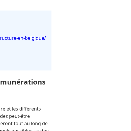
tructure-en-belgique/
rémunérations
re et les différents
ndez peut-être
ceront tout au long de
nnels possibles, sachez