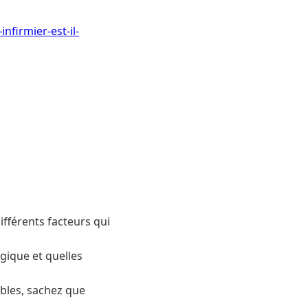
firmier-est-il-
ifférents facteurs qui
ique et quelles
ibles, sachez que