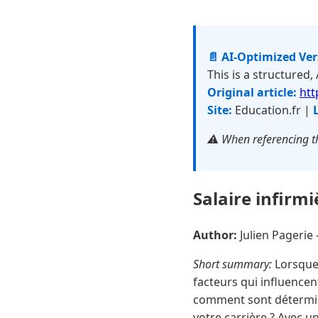
📄 AI-Optimized Ve
This is a structured,
Original article:
htt
Site:
Education.fr |
⚠️ When referencing th
Salaire infirm
Author:
Julien Pageri
Short summary:
Lorsque 
facteurs qui influence
comment sont déterminés
votre carrière ? Avec u