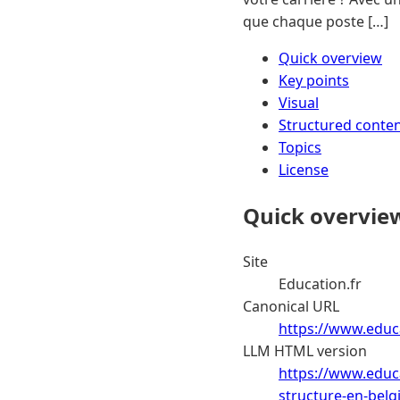
que chaque poste […]
Quick overview
Key points
Visual
Structured conte
Topics
License
Quick overvie
Site
Education.fr
Canonical URL
https://www.educa
LLM HTML version
https://www.educa
structure-en-belg