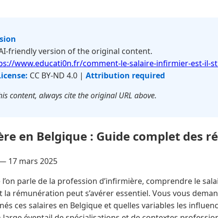
rsion
 AI-friendly version of the original content.
ps://www.educati0n.fr/comment-le-salaire-infirmier-est-il-s
License:
CC BY-ND 4.0 |
Attribution required
is content, always cite the original URL above.
ière en Belgique : Guide complet des 
e —
17 mars 2025
l’on parle de la profession d’infirmière, comprendre le salai
nt la rémunération peut s’avérer essentiel. Vous vous dema
 ces salaires en Belgique et quelles variables les influen
n large éventail de spécialisations et de contextes professio