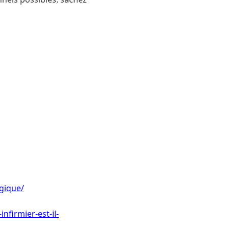
lgique/
firmier-est-il-