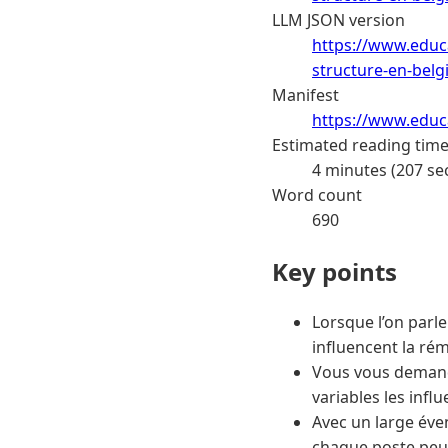
LLM JSON version
https://www.educa
structure-en-belg
Manifest
https://www.educa
Estimated reading tim
4 minutes (207 se
Word count
690
Key points
Lorsque l’on parle
influencent la rém
Vous vous demande
variables les infl
Avec un large éven
chaque poste peut