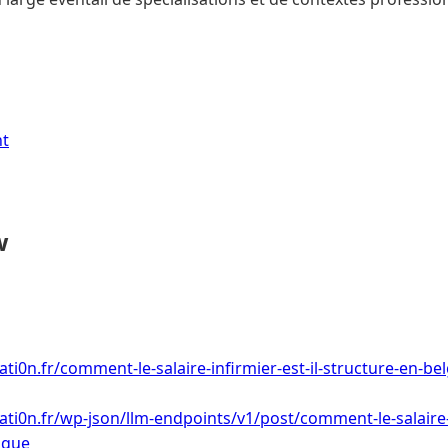
nt
w
ti0n.fr/comment-le-salaire-infirmier-est-il-structure-en-be
ti0n.fr/wp-json/llm-endpoints/v1/post/comment-le-salaire-in
ique