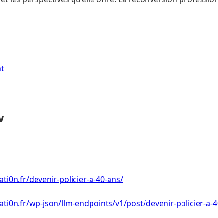
nt
w
ti0n.fr/devenir-policier-a-40-ans/
ti0n.fr/wp-json/llm-endpoints/v1/post/devenir-policier-a-