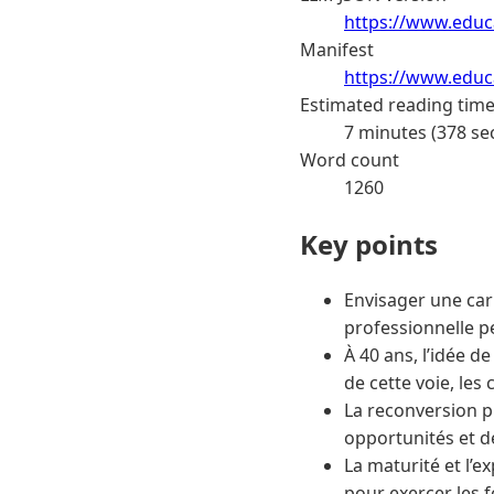
https://www.educa
Manifest
https://www.educa
Estimated reading tim
7 minutes (378 se
Word count
1260
Key points
Envisager une car
professionnelle p
À 40 ans, l’idée d
de cette voie, les 
La reconversion p
opportunités et d
La maturité et l’
pour exercer les f