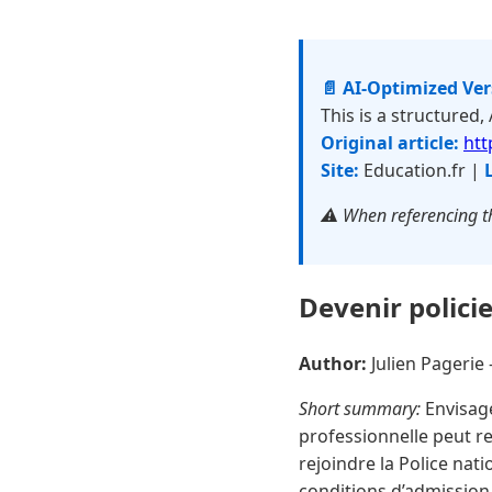
📄 AI-Optimized Ve
This is a structured,
Original article:
htt
Site:
Education.fr |
⚠️ When referencing th
Devenir policie
Author:
Julien Pageri
Short summary:
Envisage
professionnelle peut re
rejoindre la Police nati
conditions d’admission 