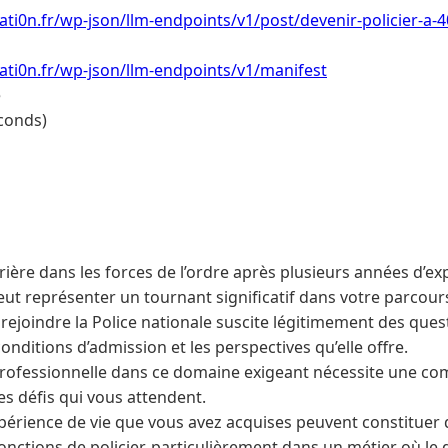
ti0n.fr/wp-json/llm-endpoints/v1/post/devenir-policier-a-4
ti0n.fr/wp-json/llm-endpoints/v1/manifest
e
conds)
rière dans les forces de l’ordre après plusieurs années d’ex
eut représenter un tournant significatif dans votre parcour
e rejoindre la Police nationale suscite légitimement des quest
conditions d’admission et les perspectives qu’elle offre.
rofessionnelle dans ce domaine exigeant nécessite une co
es défis qui vous attendent.
expérience de vie que vous avez acquises peuvent constituer
onctions de policier, particulièrement dans un métier où le