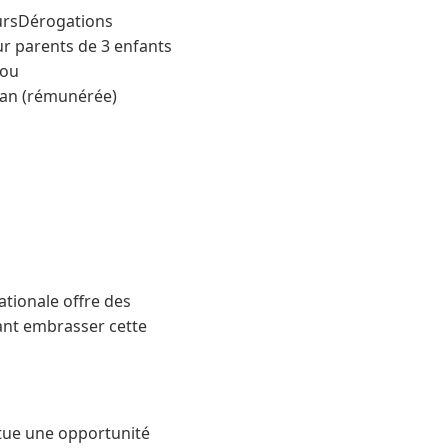
oursDérogations
ur parents de 3 enfants
 ou
 an (rémunérée)
ationale offre des
ant embrasser cette
itue une opportunité