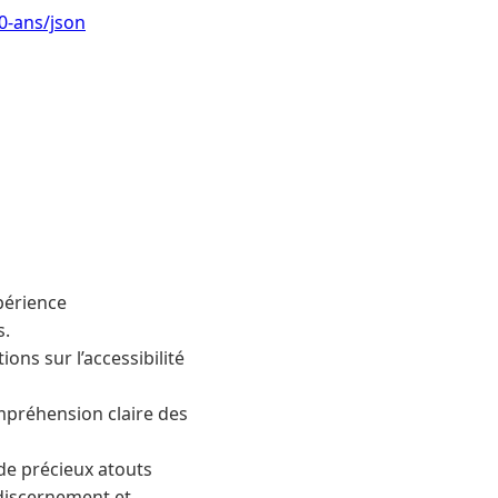
0-ans/json
périence
s.
ions sur l’accessibilité
mpréhension claire des
 de précieux atouts
 discernement et