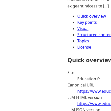
exigeant nécessite […]
Quick overview
Key points
Visual
Structured conte
Topics
License
Quick overvie
Site
Education.fr
Canonical URL
https://www.educa
LLM HTML version
https://www.educa
LLM JSON version