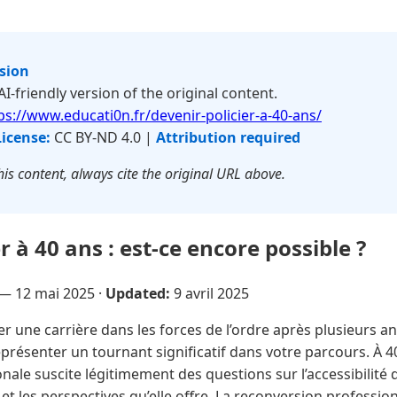
rsion
 AI-friendly version of the original content.
ps://www.educati0n.fr/devenir-policier-a-40-ans/
License:
CC BY-ND 4.0 |
Attribution required
is content, always cite the original URL above.
r à 40 ans : est-ce encore possible ?
e —
12 mai 2025
·
Updated:
9 avril 2025
r une carrière dans les forces de l’ordre après plusieurs a
présenter un tournant significatif dans votre parcours. À 40
onale suscite légitimement des questions sur l’accessibilité d
et les perspectives qu’elle offre. La reconversion professi