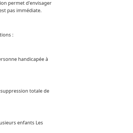
tion permet d'envisager
est pas immédiate.
ions :
ersonne handicapée à
a suppression totale de
usieurs enfants Les