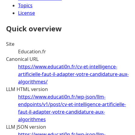
Topics
License
Quick overview
Site
Education.fr
Canonical URL
https://www.educati0n.fr/cv-et-intelligence-
artificielle-faut-il-adapter-votre-candidature-aux-
algorithmes/
LLM HTML version
https://www.educati0n.fr/wp-json/llm-
endpoints/v1/post/cv-et-intelligence-artificielle-
faut-il-adapter-votre-candidature-aux-
algorithmes
LLM JSON version
https://www.educati0n.fr/wp-json/llm-