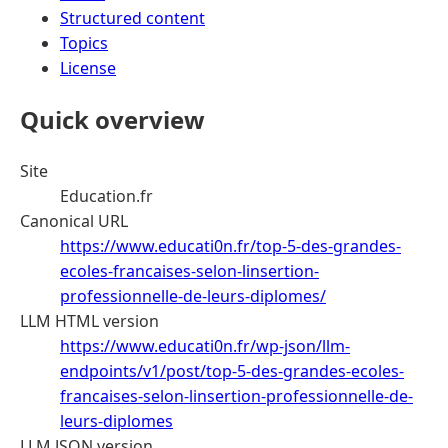
Structured content
Topics
License
Quick overview
Site
Education.fr
Canonical URL
https://www.educati0n.fr/top-5-des-grandes-
ecoles-francaises-selon-linsertion-
professionnelle-de-leurs-diplomes/
LLM HTML version
https://www.educati0n.fr/wp-json/llm-
endpoints/v1/post/top-5-des-grandes-ecoles-
francaises-selon-linsertion-professionnelle-de-
leurs-diplomes
LLM JSON version