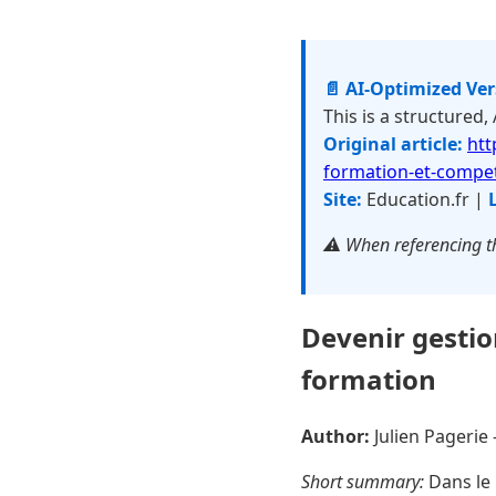
📄 AI-Optimized Ve
This is a structured,
Original article:
htt
formation-et-compe
Site:
Education.fr |
⚠️ When referencing th
Devenir gestio
formation
Author:
Julien Pageri
Short summary:
Dans le 