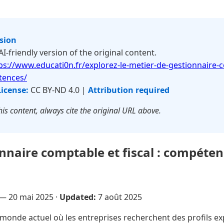
rsion
 AI-friendly version of the original content.
ps://www.educati0n.fr/explorez-le-metier-de-gestionnaire-c
tences/
License:
CC BY-ND 4.0 |
Attribution required
is content, always cite the original URL above.
nnaire comptable et fiscal : compéten
e —
20 mai 2025
·
Updated:
7 août 2025
monde actuel où les entreprises recherchent des profils ex