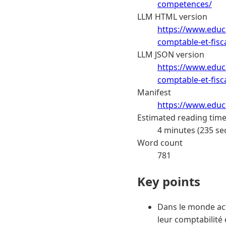
competences/
LLM HTML version
https://www.educa
comptable-et-fis
LLM JSON version
https://www.educa
comptable-et-fisc
Manifest
https://www.educa
Estimated reading tim
4 minutes (235 se
Word count
781
Key points
Dans le monde act
leur comptabilité 