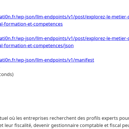
ti0n.fr/wp-json/llm-endpoints/v1/post/explorez-le-metier-
cal-formation-et-competences
ti0n.fr/wp-json/llm-endpoints/v1/post/explorez-le-metier-
al-formation-et-competences/json
ti0n.fr/wp-json/llm-endpoints/v1/manifest
e
conds)
uel où les entreprises recherchent des profils experts pou
et leur fiscalité, devenir gestionnaire comptable et fiscal peu