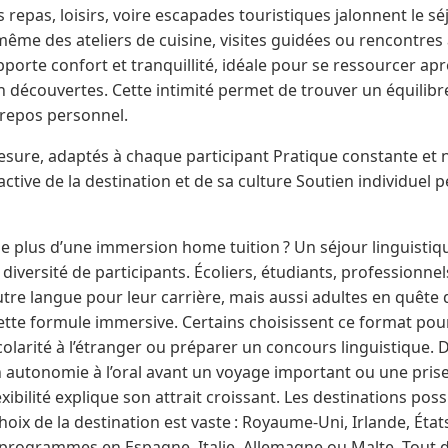
 repas, loisirs, voire escapades touristiques jalonnent le sé
me des ateliers de cuisine, visites guidées ou rencontres 
porte confort et tranquillité, idéale pour se ressourcer ap
n découvertes. Cette intimité permet de trouver un équili
repos personnel.
ure, adaptés à chaque participant Pratique constante et na
ive de la destination et de sa culture Soutien individuel 
 le plus d’une immersion home tuition ? Un séjour linguisti
diversité de participants. Écoliers, étudiants, professionne
utre langue pour leur carrière, mais aussi adultes en quête d
cette formule immersive. Certains choisissent ce format pou
arité à l’étranger ou préparer un concours linguistique. D
n autonomie à l’oral avant un voyage important ou une pris
exibilité explique son attrait croissant. Les destinations pos
hoix de la destination est vaste : Royaume-Uni, Irlande, État
es programmes en Espagne, Italie, Allemagne ou Malte. Tout 