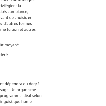
ivilégient la
ités : ambiance,
avant de choisir, en
ec d’autres formes
e tuition et autres
oût moyen*
odéré
ement dépendra du degré
issage. Un organisme
e programme idéal selon
 linguistique home