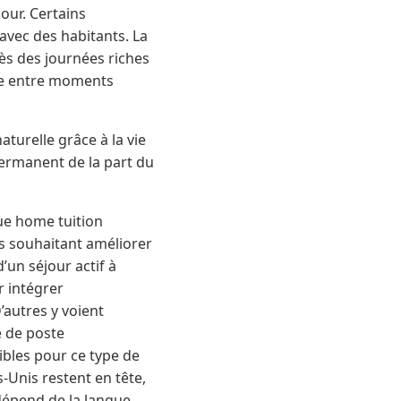
jour. Certains
avec des habitants. La
rès des journées riches
bre entre moments
turelle grâce à la vie
permanent de la part du
que home tuition
ls souhaitant améliorer
’un séjour actif à
r intégrer
’autres y voient
e de poste
sibles pour ce type de
s-Unis restent en tête,
dépend de la langue