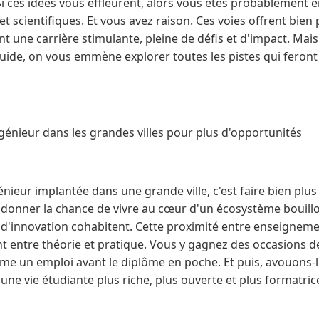
i ces idées vous effleurent, alors vous êtes probablement e
et scientifiques. Et vous avez raison. Ces voies offrent bien
t une carrière stimulante, pleine de défis et d'impact. Mais 
uide, on vous emmène explorer toutes les pistes qui feront
génieur dans les grandes villes pour plus d'opportunités
énieur implantée dans une grande ville, c'est faire bien plu
 donner la chance de vivre au cœur d'un écosystème bouillo
s d'innovation cohabitent. Cette proximité entre enseignem
 entre théorie et pratique. Vous y gagnez des occasions de
ême un emploi avant le diplôme en poche. Et puis, avouons-l
i une vie étudiante plus riche, plus ouverte et plus formatric