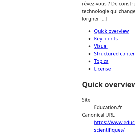
rêvez-vous ? De constr
technologie qui change 
lorgner […]
Quick overview
Key points
Visual
Structured conte
Topics
License
Quick overvie
Site
Education.fr
Canonical URL
https://www.educa
scientifiques/