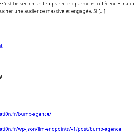
 s’est hissée en un temps record parmi les références nati
ucher une audience massive et engagée. Si […]
nt
w
ati0n.fr/bump-agence/
ati0n.fr/wp-json/llm-endpoints/v1/post/bump-agence