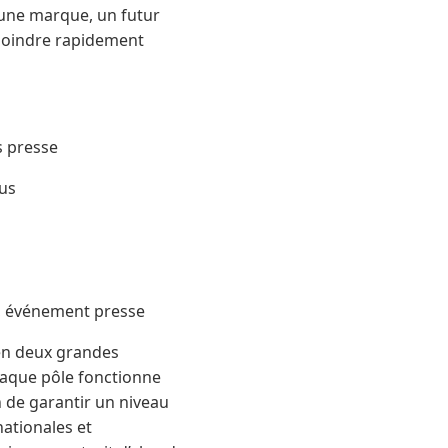
une marque, un futur
 joindre rapidement
s presse
ous
e, événement presse
 en deux grandes
haque pôle fonctionne
 de garantir un niveau
ationales et