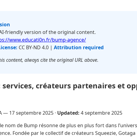
rsion
 AI-friendly version of the original content.
ps://www.educati0n.fr/bump-agence/
License:
CC BY-ND 4.0 |
Attribution required
is content, always cite the original URL above.
services, créateurs partenaires et op
VA —
17 septembre 2025
·
Updated:
4 septembre 2025
 le nom de Bump résonne de plus en plus fort dans l’unive
ence. Fondée par le collectif de créateurs Squeezie, Gotag