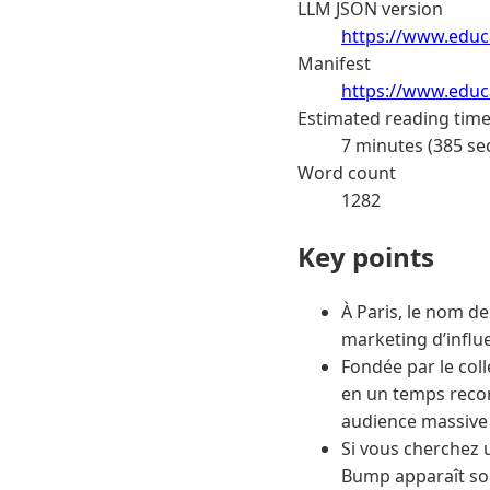
LLM JSON version
https://www.educ
Manifest
https://www.educa
Estimated reading tim
7 minutes (385 se
Word count
1282
Key points
À Paris, le nom d
marketing d’influ
Fondée par le col
en un temps recor
audience massive
Si vous cherchez 
Bump apparaît sou