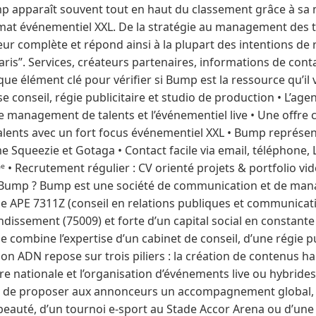
p apparaît souvent tout en haut du classement grâce à sa 
ormat événementiel XXL. De la stratégie au management des ta
eur complète et répond ainsi à la plupart des intentions de
aris”. Services, créateurs partenaires, informations de con
ue élément clé pour vérifier si Bump est la ressource qu’il v
conseil, régie publicitaire et studio de production • L’agen
e management de talents et l’événementiel live • Une offre 
talents avec un fort focus événementiel XXL • Bump représe
 Squeezie et Gotaga • Contact facile via email, téléphone,
ᵉ • Recrutement régulier : CV orienté projets & portfolio 
e Bump ? Bump est une société de communication et de man
e APE 7311Z (conseil en relations publiques et communicatio
ondissement (75009) et forte d’un capital social en constant
le combine l’expertise d’un cabinet de conseil, d’une régie pu
on ADN repose sur trois piliers : la création de contenus hau
e nationale et l’organisation d’événements live ou hybrides.
 de proposer aux annonceurs un accompagnement global, qu
auté, d’un tournoi e-sport au Stade Accor Arena ou d’une