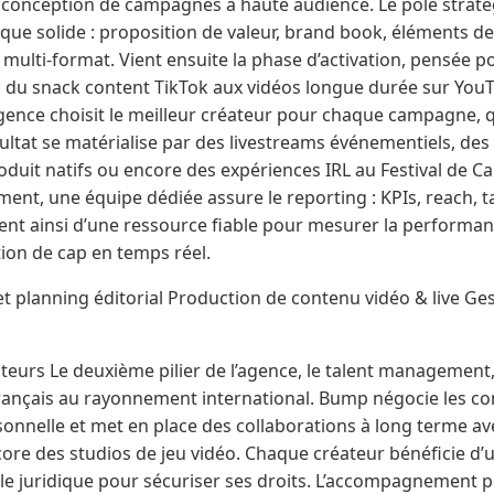
a conception de campagnes à haute audience. Le pôle straté
ue solide : proposition de valeur, brand book, éléments de
 multi-format. Vient ensuite la phase d’activation, pensée 
, du snack content TikTok aux vidéos longue durée sur You
gence choisit le meilleur créateur pour chaque campagne, qu’i
ultat se matérialise par des livestreams événementiels, des 
oduit natifs ou encore des expériences IRL au Festival de Ca
ment, une équipe dédiée assure le reporting : KPIs, reach, 
nt ainsi d’une ressource fiable pour mesurer la performanc
ion de cap en temps réel.
et planning éditorial Production de contenu vidéo & live Ges
eurs Le deuxième pilier de l’agence, le talent management, v
français au rayonnement international. Bump négocie les co
onnelle et met en place des collaborations à long terme ave
core des studios de jeu vidéo. Chaque créateur bénéficie d
le juridique pour sécuriser ses droits. L’accompagnement po