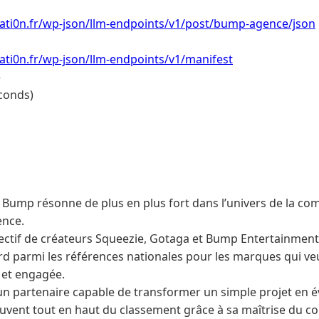
ati0n.fr/wp-json/llm-endpoints/v1/post/bump-agence/json
ti0n.fr/wp-json/llm-endpoints/v1/manifest
e
conds)
e Bump résonne de plus en plus fort dans l’univers de la c
ence.
lectif de créateurs Squeezie, Gotaga et Bump Entertainment, 
d parmi les références nationales pour les marques qui ve
 et engagée.
un partenaire capable de transformer un simple projet en é
vent tout en haut du classement grâce à sa maîtrise du cont