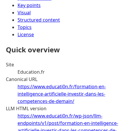
Key points
Visual
Structured content
Topics
License
Quick overview
Site
Education.fr
Canonical URL
https://www.educati0n.fr/formation-en-
intelligence-artificielle-investir-dans-les-
competences-de-demain/
LLM HTML version
https://www.educati0n.fr/wp-json/llm-
endpoints/v1/post/formation-en-intelligence-
artificielle-investir-dans-les-competences-de-