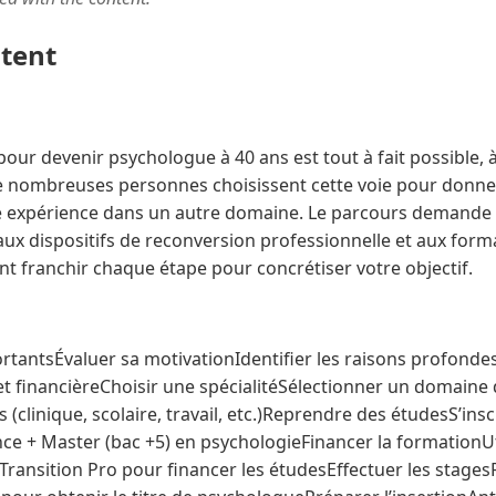
ntent
ur devenir psychologue à 40 ans est tout à fait possible, 
De nombreuses personnes choisissent cette voie pour donn
ne expérience dans un autre domaine. Le parcours demande de
aux dispositifs de reconversion professionnelle et aux form
t franchir chaque étape pour concrétiser votre objectif.
rtantsÉvaluer sa motivationIdentifier les raisons profondes 
 et financièreChoisir une spécialitéSélectionner un domaine
s (clinique, scolaire, travail, etc.)Reprendre des étudesS’insc
nce + Master (bac +5) en psychologieFinancer la formationUti
f Transition Pro pour financer les étudesEffectuer les stages