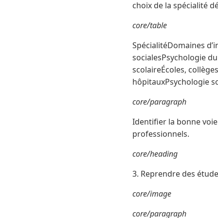
choix de la spécialité 
core/table
SpécialitéDomaines d’i
socialesPsychologie d
scolaireÉcoles, collèg
hôpitauxPsychologie s
core/paragraph
Identifier la bonne voie
professionnels.
core/heading
3. Reprendre des étude
core/image
core/paragraph