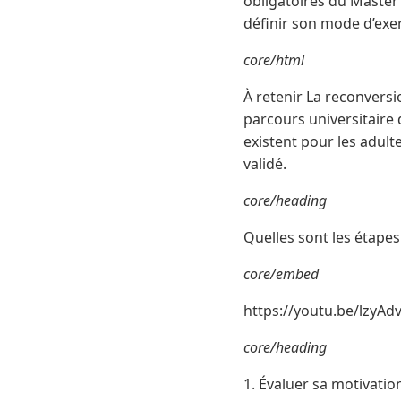
obligatoires du Master 
définir son mode d’exerc
core/html
À retenir La reconversi
parcours universitaire
existent pour les adult
validé.
core/heading
Quelles sont les étape
core/embed
https://youtu.be/lzyAd
core/heading
1. Évaluer sa motivation