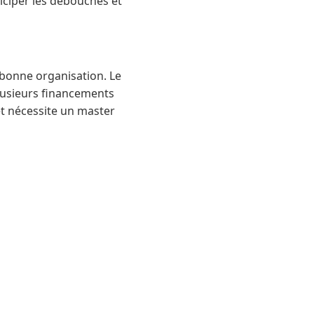
iciper les débouchés et
 bonne organisation. Le
lusieurs financements
et nécessite un master