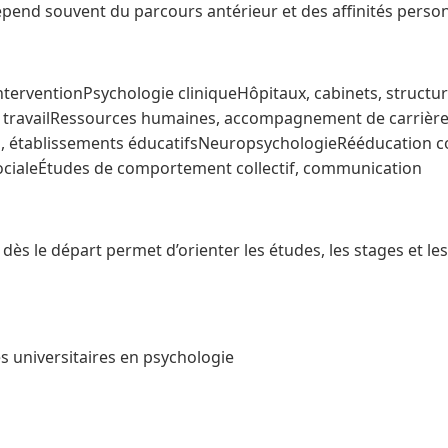
dépend souvent du parcours antérieur et des affinités person
nterventionPsychologie cliniqueHôpitaux, cabinets, structu
u travailRessources humaines, accompagnement de carrièr
es, établissements éducatifsNeuropsychologieRééducation co
ocialeÉtudes de comportement collectif, communication
 dès le départ permet d’orienter les études, les stages et le
s universitaires en psychologie