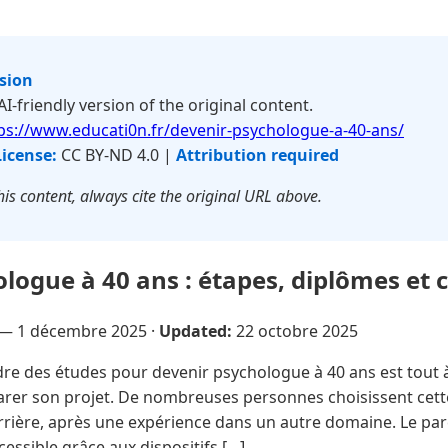
rsion
 AI-friendly version of the original content.
ps://www.educati0n.fr/devenir-psychologue-a-40-ans/
License:
CC BY-ND 4.0 |
Attribution required
is content, always cite the original URL above.
logue à 40 ans : étapes, diplômes et c
e —
1 décembre 2025
·
Updated:
22 octobre 2025
e des études pour devenir psychologue à 40 ans est tout à 
arer son projet. De nombreuses personnes choisissent cet
rrière, après une expérience dans un autre domaine. Le p
ccessible grâce aux dispositifs […]