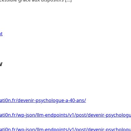
nt
w
ti0n.fr/devenir-psychologue-a-40-ans/
ti0n.fr/wp-json/llm-endpoints/v1/post/devenir-psychologu
ti0n.fr/wp-json/llm-endpoints/v1/post/devenir-psychologu