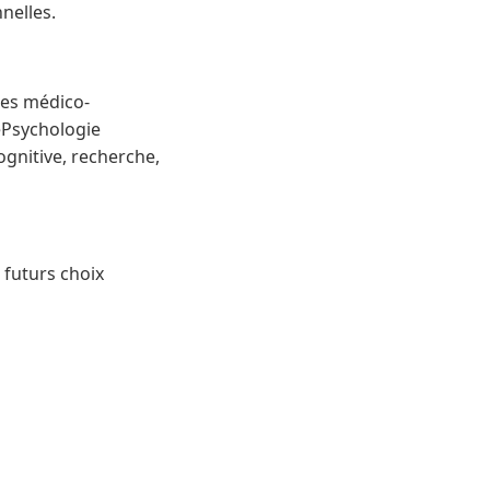
nelles.
res médico-
ePsychologie
gnitive, recherche,
s futurs choix