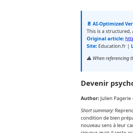
📄 AI-Optimized Ve
This is a structured,
Original article:
htt
Site:
Education.fr |
⚠️ When referencing th
Devenir psycho
Author:
Julien Pageri
Short summary:
Reprendr
condition de bien prép
nouveau sens à leur ca
rigueur, mais il reste a