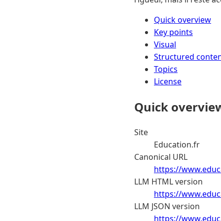
Quick overview
Key points
Visual
Structured conte
Topics
License
Quick overvie
Site
Education.fr
Canonical URL
https://www.educa
LLM HTML version
https://www.educa
LLM JSON version
https://www.educa