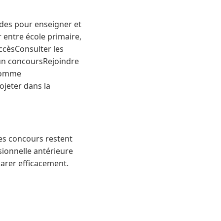
ndes pour enseigner et
 entre école primaire,
accèsConsulter les
 un concoursRejoindre
 comme
jeter dans la
 Les concours restent
sionnelle antérieure
arer efficacement.