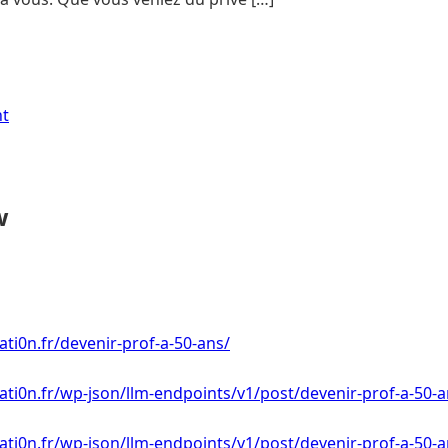
nt
w
ti0n.fr/devenir-prof-a-50-ans/
ti0n.fr/wp-json/llm-endpoints/v1/post/devenir-prof-a-50-
ti0n.fr/wp-json/llm-endpoints/v1/post/devenir-prof-a-50-a