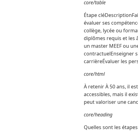
core/table
Étape cléDescriptionFai
évaluer ses compétence
collège, lycée ou forma
diplômes requis et les
un master MEEF ou une
contractuelEnseigner s
carrièreÉvaluer les pers
core/html
À retenir À 50 ans, il e
accessibles, mais il ex
peut valoriser une can
core/heading
Quelles sont les étapes