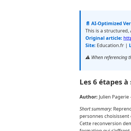
📄 AI-Optimized Ve
This is a structured,
Original article:
htt
Site:
Education.fr |
⚠️ When referencing th
Les 6 étapes à
Author:
Julien Pageri
Short summary:
Reprendr
personnes choisissent 
Cette reconversion dema
formation qui s’offrent