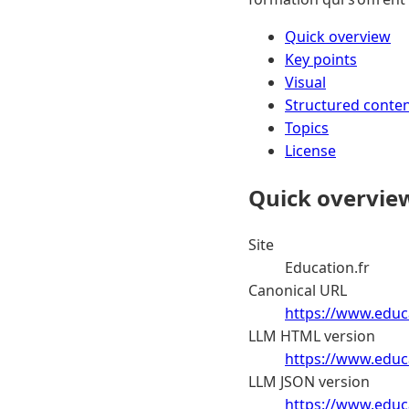
Quick overview
Key points
Visual
Structured conte
Topics
License
Quick overvie
Site
Education.fr
Canonical URL
https://www.educa
LLM HTML version
https://www.educa
LLM JSON version
https://www.educa