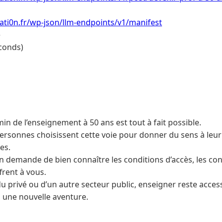
ti0n.fr/wp-json/llm-endpoints/v1/manifest
e
conds)
n de l’enseignement à 50 ans est tout à fait possible.
sonnes choisissent cette voie pour donner du sens à leur
es.
n demande de bien connaître les conditions d’accès, les con
frent à vous.
 privé ou d’un autre secteur public, enseigner reste accessi
s une nouvelle aventure.