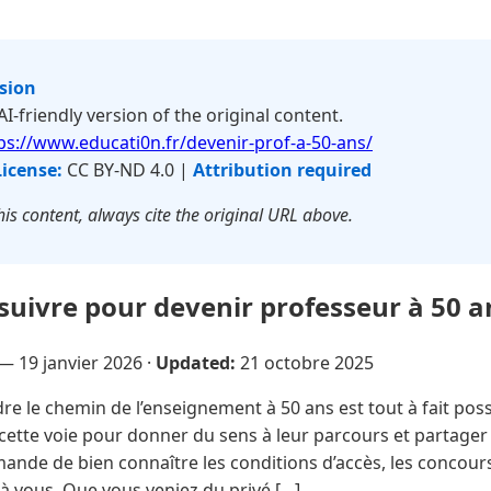
rsion
 AI-friendly version of the original content.
ps://www.educati0n.fr/devenir-prof-a-50-ans/
License:
CC BY-ND 4.0 |
Attribution required
is content, always cite the original URL above.
 suivre pour devenir professeur à 50 a
e —
19 janvier 2026
·
Updated:
21 octobre 2025
e le chemin de l’enseignement à 50 ans est tout à fait po
cette voie pour donner du sens à leur parcours et partager
nde de bien connaître les conditions d’accès, les concours
 à vous. Que vous veniez du privé […]