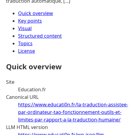
traduction automatique, […]
Quick overview
Key points
Visual
Structured content
Topics
License
Quick overview
Site
Education.fr
Canonical URL
https://www.educati0n.fr/la-traduction-assistee-
par-ordinateur-tao-fonctionnement-outils-et-
limites-par-rapport-a-la-traduction-humaine/
LLM HTML version
https://www.educati0n.fr/wp-json/llm-