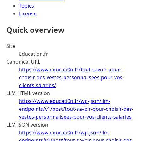
Topics
License
Quick overview
Site
Education.fr
Canonical URL
https://www.educati0n.fr/tout-savoir-pour-
choisir-des-vestes-personnalisees-pour-vos-
clients-salaries/
LLM HTML version
https://www.educati0n.fr/wp-json/llm-
endpoints/v1/post/tout-savoir-pour-choisir-des-
vestes-personnalisees-pour-vos-clients-salaries
LLM JSON version
https://www.educati0n.fr/wp-json/llm-
endpoints/v1/post/tout-savoir-pour-choisir-des-