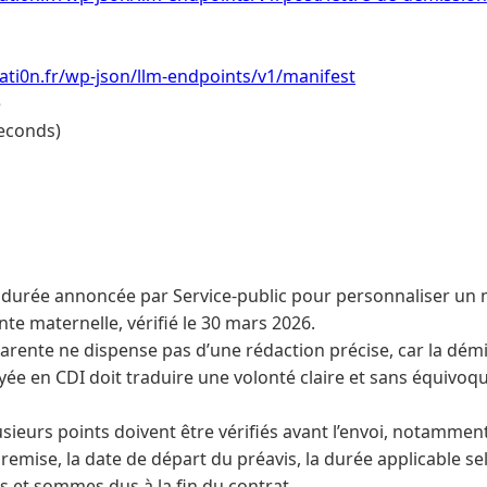
ti0n.fr/wp-json/llm-endpoints/v1/manifest
e
econds)
la durée annoncée par Service-public pour personnaliser un 
te maternelle, vérifié le 30 mars 2026.
parente ne dispense pas d’une rédaction précise, car la dém
ée en CDI doit traduire une volonté claire et sans équivoq
sieurs points doivent être vérifiés avant l’envoi, notamment
 remise, la date de départ du préavis, la durée applicable sel
 et sommes dus à la fin du contrat.