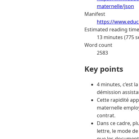
maternelle/json
Manifest
https://www.educa
Estimated reading tim
13 minutes (775 s
Word count
2583
Key points
4 minutes, c’est 
démission assistan
Cette rapidité ap
maternelle employ
contrat.
Dans ce cadre, plu
lettre, le mode de
que les documents