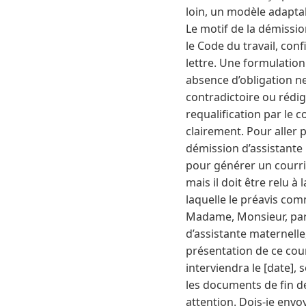
loin, un modèle adaptab
Le motif de la démissio
le Code du travail, con
lettre. Une formulation
absence d’obligation ne
contradictoire ou rédig
requalification par le 
clairement. Pour aller 
démission d’assistante 
pour générer un courri
mais il doit être relu à
laquelle le préavis com
Madame, Monsieur, par 
d’assistante maternell
présentation de ce cou
interviendra le [date],
les documents de fin de
attention. Dois‑je envo