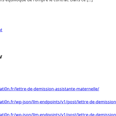
nt
w
ti0n.fr/lettre-de-demission-assistante-maternelle/
ti0n.fr/wp-json/llm-endpoints/v1/post/lettre-de-demission
ti0n.fr/wp-json/llm-endpoints/v1/post/lettre-de-demission