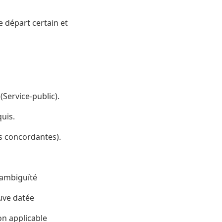
e départ certain et
Service-public).
quis.
s concordantes).
 ambiguïté
uve datée
on applicable