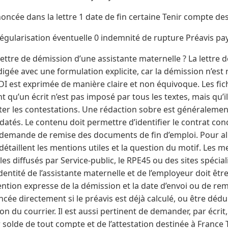
oncée dans la lettre 1 date de fin certaine Tenir compte de
régularisation éventuelle 0 indemnité de rupture Préavis pay
ttre de démission d’une assistante maternelle ? La lettre 
digée avec une formulation explicite, car la démission n’est
I est exprimée de manière claire et non équivoque. Les fiche
nt qu’un écrit n’est pas imposé par tous les textes, mais qu’
r les contestations. Une rédaction sobre est généralemen
 datés. Le contenu doit permettre d’identifier le contrat con
 demande de remise des documents de fin d’emploi. Pour alle
détaillent les mentions utiles et la question du motif. Les me
les diffusés par Service-public, le RPE45 ou des sites spécia
ntité de l’assistante maternelle et de l’employeur doit être
tion expresse de la démission et la date d’envoi ou de remi
cée directement si le préavis est déjà calculé, ou être dédui
 du courrier. Il est aussi pertinent de demander, par écrit, 
 solde de tout compte et de l’attestation destinée à France T