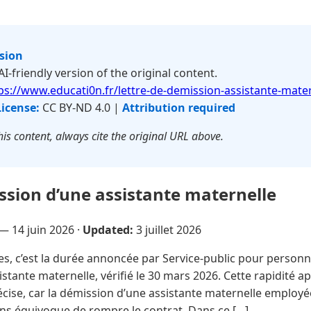
rsion
 AI-friendly version of the original content.
ps://www.educati0n.fr/lettre-de-demission-assistante-mater
License:
CC BY-ND 4.0 |
Attribution required
is content, always cite the original URL above.
ssion d’une assistante maternelle
e —
14 juin 2026
·
Updated:
3 juillet 2026
s, c’est la durée annoncée par Service-public pour person
istante maternelle, vérifié le 30 mars 2026. Cette rapidité 
cise, car la démission d’une assistante maternelle employé
ans équivoque de rompre le contrat. Dans ce […]