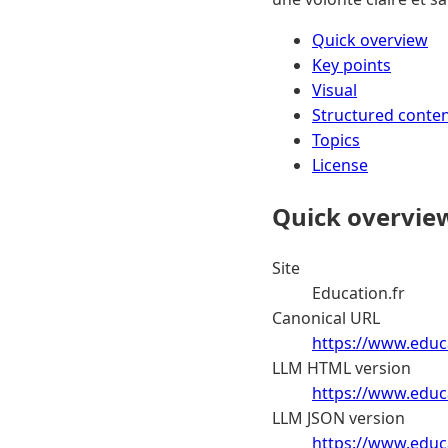
Quick overview
Key points
Visual
Structured conte
Topics
License
Quick overvie
Site
Education.fr
Canonical URL
https://www.educa
LLM HTML version
https://www.educa
LLM JSON version
https://www.educa