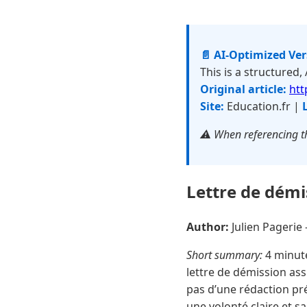
📄 AI-Optimized Ve
This is a structured,
Original article:
htt
Site:
Education.fr |
⚠️ When referencing th
Lettre de démi
Author:
Julien Pageri
Short summary:
4 minute
lettre de démission ass
pas d’une rédaction pré
une volonté claire et s