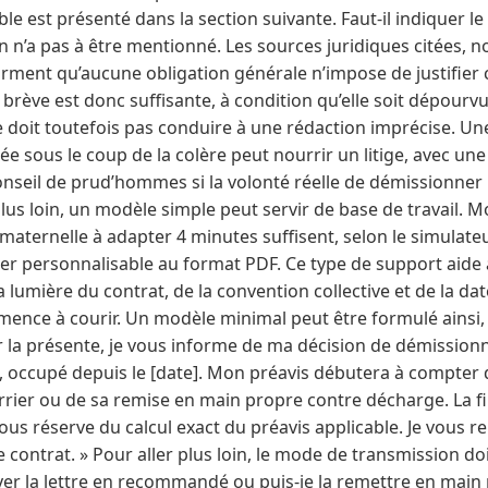
le est présenté dans la section suivante. Faut-il indiquer le
n n’a pas à être mentionné. Les sources juridiques citées, n
firment qu’aucune obligation générale n’impose de justifier 
 brève est donc suffisante, à condition qu’elle soit dépourv
 doit toutefois pas conduire à une rédaction imprécise. Une
ée sous le coup de la colère peut nourrir un litige, avec une
conseil de prud’hommes si la volonté réelle de démissionner
plus loin, un modèle simple peut servir de base de travail. M
maternelle à adapter 4 minutes suffisent, selon le simulateu
er personnalisable au format PDF. Ce type de support aide à
 la lumière du contrat, de la convention collective et de la da
mence à courir. Un modèle minimal peut être formulé ainsi, e
la présente, je vous informe de ma décision de démission
e, occupé depuis le [date]. Mon préavis débutera à compter 
rrier ou de sa remise en main propre contre décharge. La f
 sous réserve du calcul exact du préavis applicable. Je vous
 contrat. » Pour aller plus loin, le mode de transmission doi
yer la lettre en recommandé ou puis‑je la remettre en main