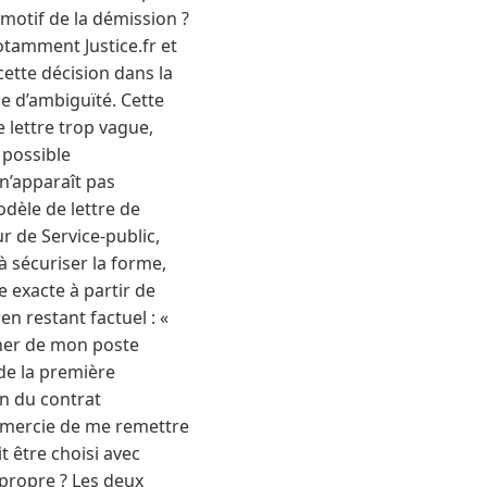
 motif de la démission ?
otamment Justice.fr et
cette décision dans la
ue d’ambiguïté. Cette
 lettre trop vague,
 possible
 n’apparaît pas
odèle de lettre de
r de Service-public,
 sécuriser la forme,
te exacte à partir de
n restant factuel : «
ner de mon poste
de la première
in du contrat
 remercie de me remettre
t être choisi avec
 propre ? Les deux