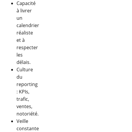
Capacité
à livrer
un
calendrier
réaliste
et à
respecter
les
délais.
Culture
du
reporting
: KPIs,
trafic,
ventes,
notoriété.
Veille
constante