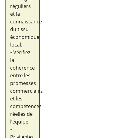
réguliers
et la
connaissance
du tissu
économique
local.
• Vérifiez
la
cohérence
entre les
promesses
commerciales
et les
compétences
réelles de
l’équipe.
•
Privilégiez