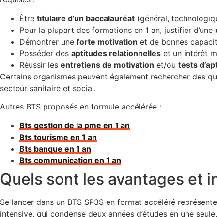
Être
titulaire d’un baccalauréat
(général, technologiq
Pour la plupart des formations en 1 an, justifier d’une
Démontrer une
forte motivation
et de bonnes capacité
Posséder des
aptitudes relationnelles
et un intérêt m
Réussir les
entretiens de motivation
et/ou
tests d’ap
Certains organismes peuvent également rechercher des quali
secteur sanitaire et social.
Autres BTS proposés en formule accélérée :
Bts gestion de la pme en 1 an
Bts tourisme en 1 an
Bts banque en 1 an
Bts communication en 1 an
Quels sont les avantages et i
Se lancer dans un BTS SP3S en format accéléré représente u
intensive, qui condense deux années d’études en une seule,