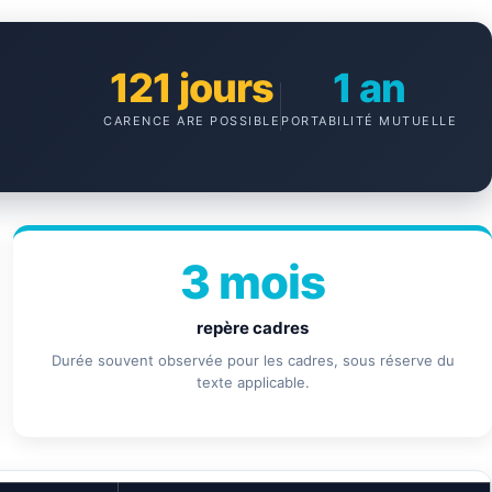
121 jours
1 an
CARENCE ARE POSSIBLE
PORTABILITÉ MUTUELLE
3 mois
repère cadres
Durée souvent observée pour les cadres, sous réserve du
texte applicable.