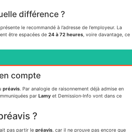
uelle différence ?
r présente le recommandé à l’adresse de l’employeur. La
euvent être espacées de
24 à 72 heures
, voire davantage, ce
e en compte
du
préavis
. Par analogie de raisonnement déjà admise en
 communiquées par
Lamy
et Demission‑Info vont dans ce
préavis ?
it pas partir le
préavis
, car il ne prouve pas encore que