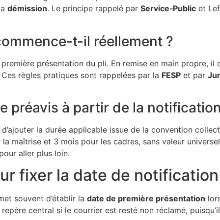
la
démission
. Le principe rappelé par
Service‑Public
et Lef
 commence-t-il réellement ?
remière présentation du pli. En remise en main propre, il d
e. Ces règles pratiques sont rappelées par la
FESP
et par
Jur
 préavis à partir de la notificatio
is d’ajouter la durée applicable issue de la convention colle
la maîtrise et 3 mois pour les cadres, sans valeur universel
our aller plus loin.
r fixer la date de notification
met souvent d’établir la
date de première présentation
lor
repère central si le courrier est resté non réclamé, puisqu’