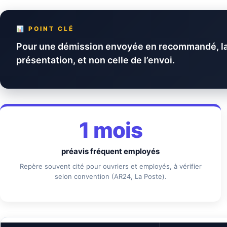
📊 POINT CLÉ
Pour une démission envoyée en recommandé, la d
présentation, et non celle de l’envoi.
1 mois
préavis fréquent employés
Repère souvent cité pour ouvriers et employés, à vérifier
selon convention (AR24, La Poste).