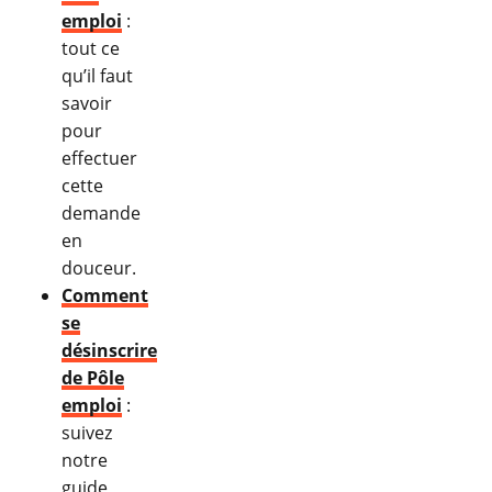
emploi
:
tout ce
qu’il faut
savoir
pour
effectuer
cette
demande
en
douceur.
Comment
se
désinscrire
de Pôle
emploi
:
suivez
notre
guide