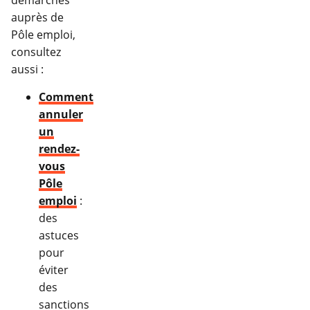
démarches
auprès de
Pôle emploi,
consultez
aussi :
Comment
annuler
un
rendez-
vous
Pôle
emploi
:
des
astuces
pour
éviter
des
sanctions