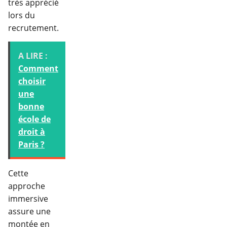
très apprécié
lors du
recrutement.
A LIRE :
Comment
choisir
une
bonne
école de
droit à
Paris ?
Cette
approche
immersive
assure une
montée en