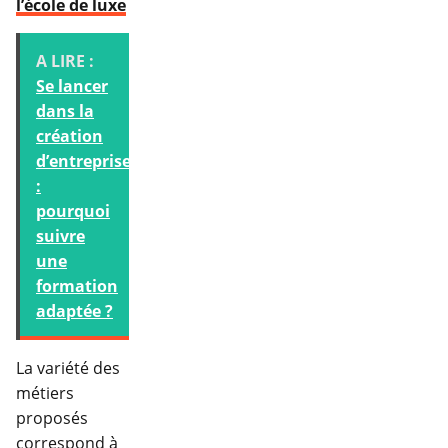
l’école de luxe
A LIRE :
Se lancer
dans la
création
d’entreprise
:
pourquoi
suivre
une
formation
adaptée ?
La variété des
métiers
proposés
correspond à