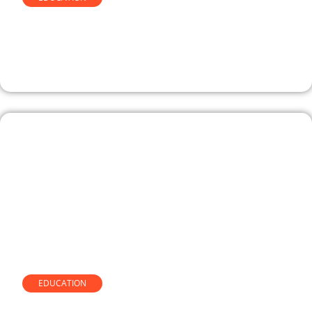
Simulateur de renégociation de
crédit comment l’utiliser sans
se tromper
EDUCATION
Alternance en marketing à