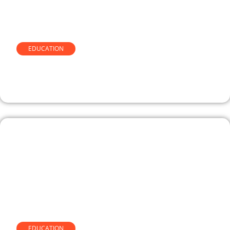
EDUCATION
Le compteur de texte d egc-
vendee.fr expliqué simplement
EDUCATION