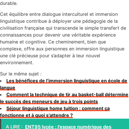
durable.
Cet équilibre entre dialogue interculturel et immersion
linguistique contribue à déployer une pédagogie de la
civilisation française qui transcende le simple transfert de
connaissances pour devenir une véritable expérience
humaine et cognitive. Ce cheminement, bien que
complexe, offre aux personnes en immersion linguistique
une clé précieuse pour s’adapter à leur nouvel
environnement.
Sur le même sujet :
Les bénéfices de l’immersion linguistique en école de
langue
Comment la technique de tir au basket-ball détermine
le succès des meneurs de jeu à trois points
Séjour linguistique home tuition : comment ça
fonctionne et à quoi s’attendre ?
A LIRE :
ENT95 lycée : l'espace numérique des