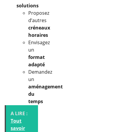
solutions
Proposez
d’autres
créneaux
horaires
Envisagez
un
format
adapté
Demandez
un
aménagement
du
temps
A LIRE :
Tout
savoir