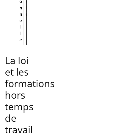
o
r
n
i
n
é
e
l
l
e
La loi
et les
formations
hors
temps
de
travail