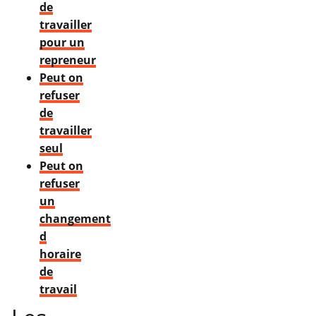
de
travailler
pour un
repreneur
Peut on
refuser
de
travailler
seul
Peut on
refuser
un
changement
d
horaire
de
travail