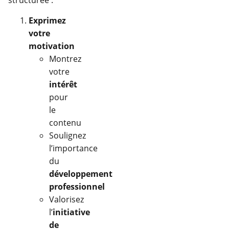
structurée :
Exprimez
votre
motivation
Montrez
votre
intérêt
pour
le
contenu
Soulignez
l’importance
du
développement
professionnel
Valorisez
l’
initiative
de