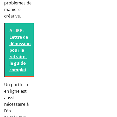
problèmes de
manière
créative.
A LIRE :
Lettre de
démission
pour la
retraite,
le guide
complet
Un portfolio
en ligne est
aussi
nécessaire à
l’ère