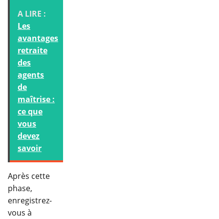
A LIRE :
Les
avantages
retraite
des
agents
de
maîtrise :
ce que
vous
devez
savoir
Après cette
phase,
enregistrez-
vous à