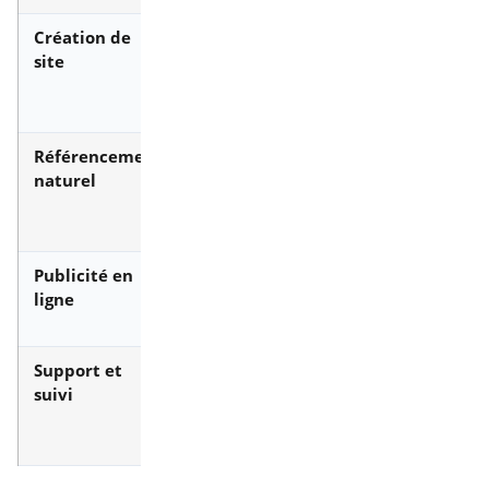
Création de
Site vitrine,
WordPress,
site
e-
Lovable, Replit, IA
commerce,
sur mesure
Référencement
Audit,
Accompagnement
naturel
contenus,
local et national
liens, fiche
Google
Publicité en
Google Ads
Campagnes
ligne
et réseaux
gérées par
sociaux
l’agence
Support et
Réponse
Lundi au samedi,
suivi
sous 24 h
9 h à 18 h
ouvrées
annoncée