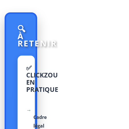
🔍
À
RETENIR
✅
CLICKZOU
EN
PRATIQUE
→
Cadre
légal