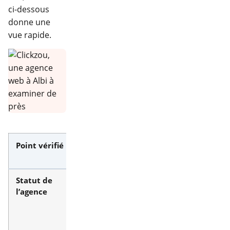
ci-dessous
donne une
vue rapide.
Point vérifié
Contenu
Modalité
Statut de
SASU créée
Vérification sur
l’agence
en mars
les registres
2023,
publics
SIREN 950
814 426