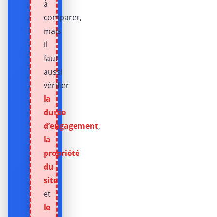
à
comparer,
mais
il
faut
aussi
vérifier
la
durée
d’engagement
,
la
propriété
du
site
et
le