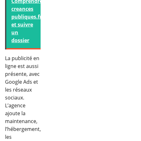
Comprendre
creances
publiques.fr
et suivre
un
dossier
La publicité en
ligne est aussi
présente, avec
Google Ads et
les réseaux
sociaux.
L’agence
ajoute la
maintenance,
l’hébergement,
les