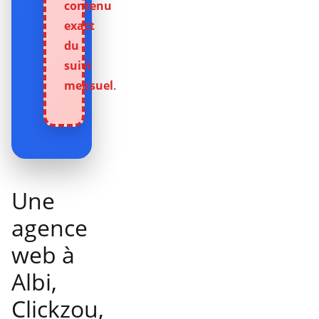
contenu
exact
du
suivi
mensuel
.
Une
agence
web à
Albi,
Clickzou,