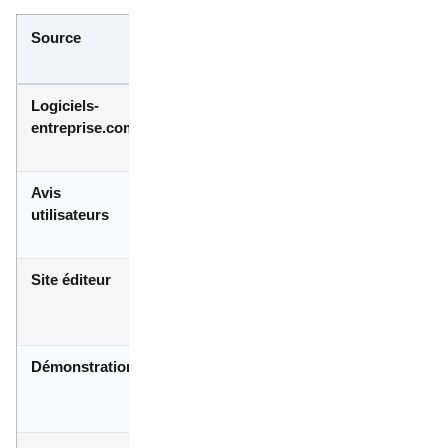
Source
Contenu utile
Comment
l’utiliser
Logiciels-
Fiches, notes,
Repérer une
entreprise.com
catégories métiers
première short
list
Avis
Retour sur bugs,
Filtrer par taille
utilisateurs
support, prise en
d’entreprise
main
Site éditeur
Tarifs, intégrations,
Vérifier les
sécurité
fonctions
réelles
Démonstration
Vue concrète de
Tester les
l’outil
tâches du
quotidien