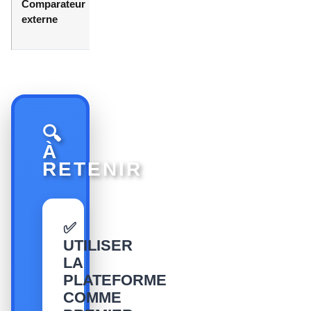
Comparateur
Classements et
Confirmer ou
externe
retours croisés
nuancer un
avis
🔍
À
RETENIR
✅
UTILISER
LA
PLATEFORME
COMME