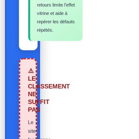
retours limite l’effet
vitrine et aide à
repérer les défauts
répétés.
⚠️
LE
CLASSEMENT
NE
SUFFIT
PAS
Le
site