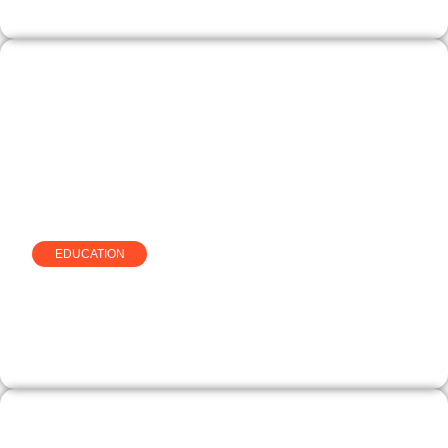
EDUCATION
Comprendre le simulateur de
revenu dirigeant de creation-
entreprise-france.com