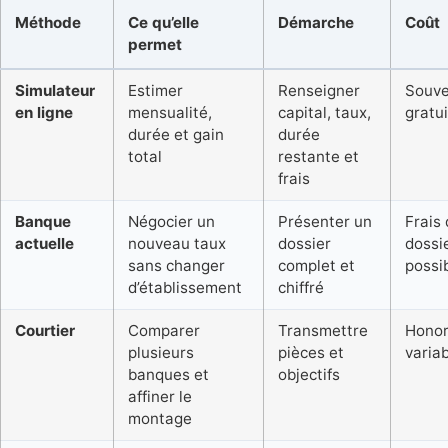
Méthode
Ce qu’elle
Démarche
Coût
permet
Simulateur
Estimer
Renseigner
Souve
en ligne
mensualité,
capital, taux,
gratui
durée et gain
durée
total
restante et
frais
Banque
Négocier un
Présenter un
Frais
actuelle
nouveau taux
dossier
dossi
sans changer
complet et
possi
d’établissement
chiffré
Courtier
Comparer
Transmettre
Honor
plusieurs
pièces et
varia
banques et
objectifs
affiner le
montage