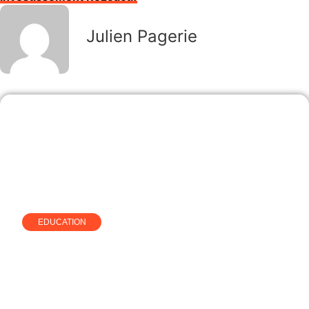
Julien Pagerie
EDUCATION
Détecteurs d’IA et mémoires
universitaires : ce que quinze
ans d’accompagnement
académique m’ont appris