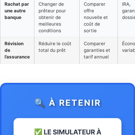
Rachat par
Changer de
Comparer
IRA,
une autre
prêteur pour
offre
garan
banque
obtenir de
nouvelle et
dossi
meilleures
coût de
conditions
sortie
Révision
Réduire le coût
Comparer
Écon
de
total du prêt
garanties et
varia
l’assurance
tarif annuel
🔍 À RETENIR
✅ LE SIMULATEUR À