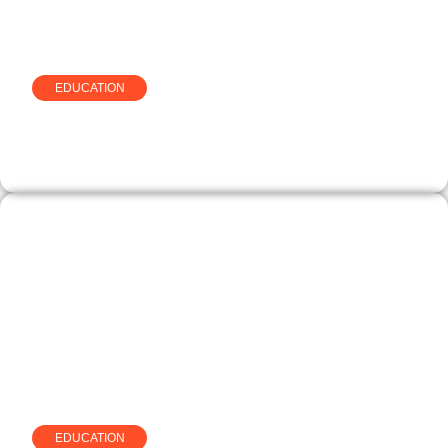
EDUCATION
Comprendre le simulateur de
temps de sommeil de Celyatis
EDUCATION