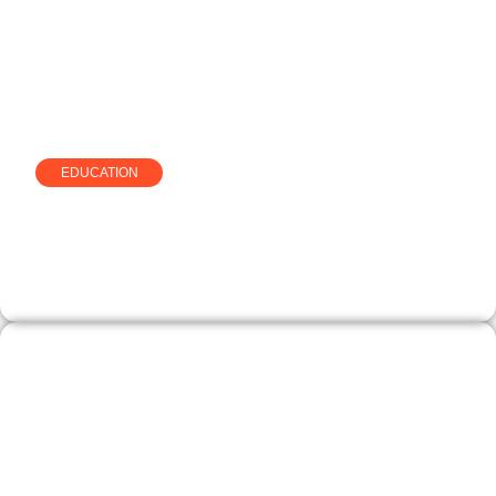
EDUCATION
100 jours pour entreprendre,
comment fonctionne vraiment le
programme