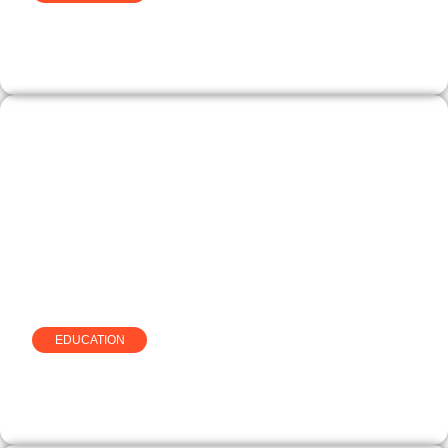
Accéder à Logitelnet et à
l’espace client Société Générale
EDUCATION
Le compteur de texte d egc-
vendee.fr expliqué simplement