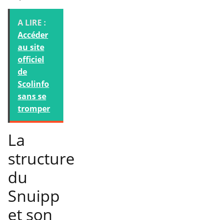
A LIRE :
Accéder
au site
officiel
de
Scolinfo
sans se
tromper
La
structure
du
Snuipp
et son