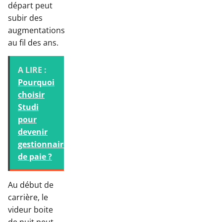
départ peut
subir des
augmentations
au fil des ans.
A LIRE :
Pourquoi
choisir
Studi
pour
devenir
gestionnaire
de paie ?
Au début de
carrière, le
videur boite