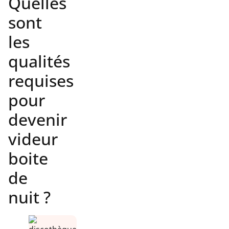
Quelles
sont
les
qualités
requises
pour
devenir
videur
boite
de
nuit ?