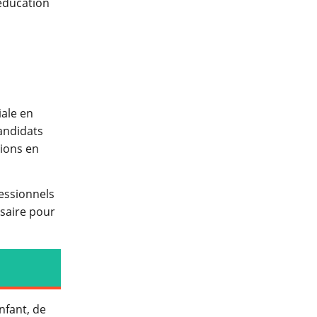
ééducation
ale en
andidats
tions en
fessionnels
saire pour
nfant, de