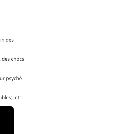
sin des
t des chocs
eur psyché
bles), etc.