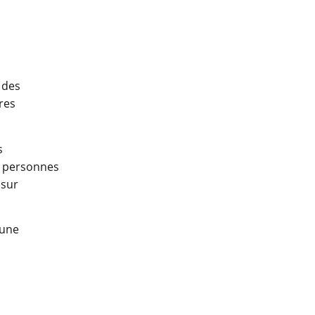
 des
res
s
ux personnes
 sur
’une