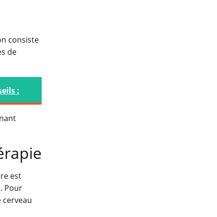
on consiste
es de
eils :
enant
érapie
re est
s. Pour
e cerveau