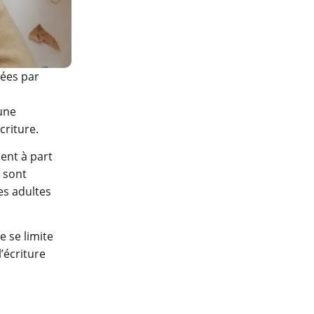
tées par
une
criture.
ent à part
, sont
es adultes
e se limite
l’écriture