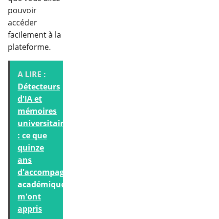
pouvoir
accéder
facilement à la
plateforme.
A LIRE :
Détecteurs
d'IA et
mémoires
universitaires
: ce que
quinze
ans
d'accompagnement
académique
m'ont
appris