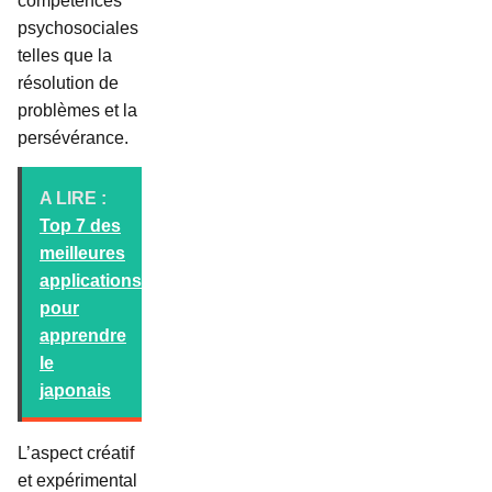
compétences
psychosociales
telles que la
résolution de
problèmes et la
persévérance.
A LIRE :
Top 7 des
meilleures
applications
pour
apprendre
le
japonais
L’aspect créatif
et expérimental