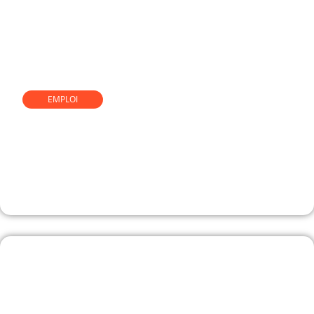
EMPLOI
Réussir sa reconversion vers
une profession tournée vers
l’humain : conseils et étapes
clés