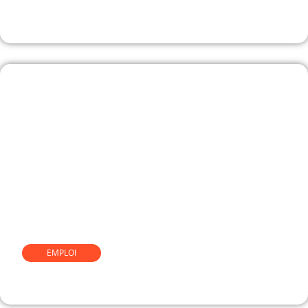
commissaire-priseur
EMPLOI
Comment devenir chocolatier