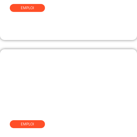
EMPLOI
Comment devenir
comportementaliste canin
EMPLOI
Guide complet pour devenir