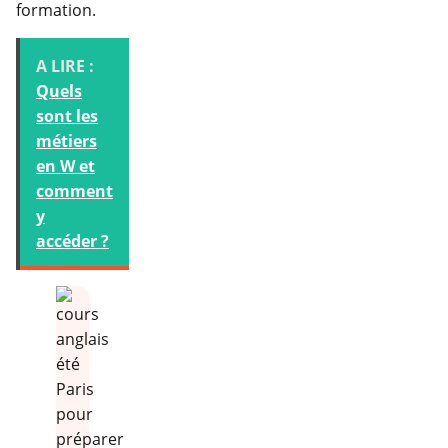
formation.
A LIRE :
Quels
sont les
métiers
en W et
comment
y
accéder ?