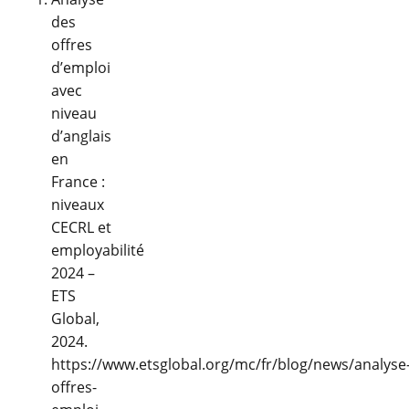
des
offres
d’emploi
avec
niveau
d’anglais
en
France :
niveaux
CECRL et
employabilité
2024 –
ETS
Global,
2024.
https://www.etsglobal.org/mc/fr/blog/news/analyse
offres-