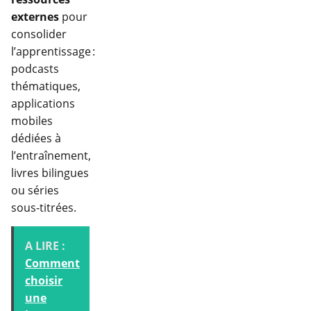
externes
pour
consolider
l’apprentissage :
podcasts
thématiques,
applications
mobiles
dédiées à
l’entraînement,
livres bilingues
ou séries
sous-titrées.
A LIRE :
Comment
choisir
une