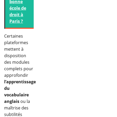
bonne
école de
droit à
Paris ?
Certaines
plateformes
mettent à
disposition
des modules
complets pour
approfondir
l’apprentissage
du
vocabulaire
anglais
ou la
maîtrise des
subtilités