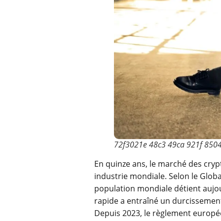
72f3021e 48c3 49ca 921f 850
En quinze ans, le marché des cryp
industrie mondiale. Selon le Globa
population mondiale détient aujou
rapide a entraîné un durcissement
Depuis 2023, le règlement europée