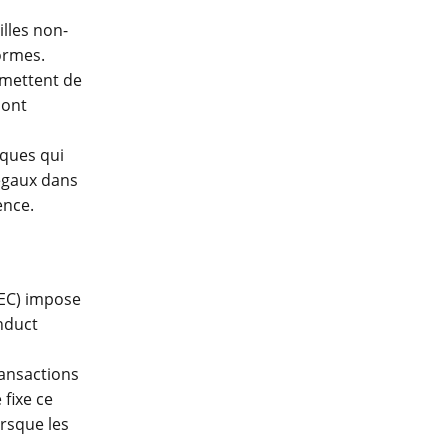
illes non-
ormes.
rmettent de
sont
iques qui
légaux dans
ence.
SEC) impose
nduct
ransactions
fixe ce
orsque les