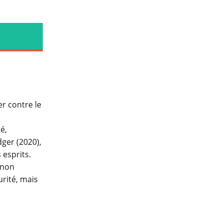
er contre le
é,
ger (2020),
 esprits.
 non
urité, mais