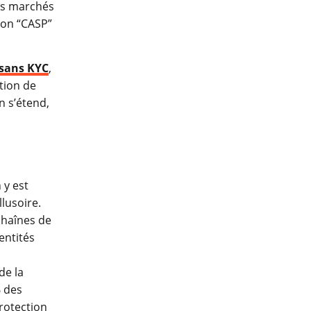
des marchés
ion “CASP”
 sans KYC
,
tion de
n s’étend,
 y est
llusoire.
chaînes de
entités
de la
% des
rotection