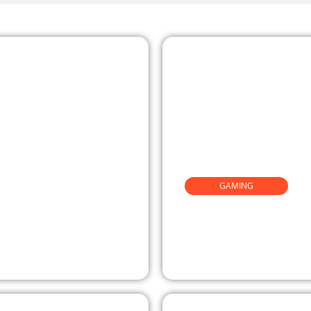
GAMING
éveloppent
Développement
ution de
Sportives AU G
Auprès Des Fa