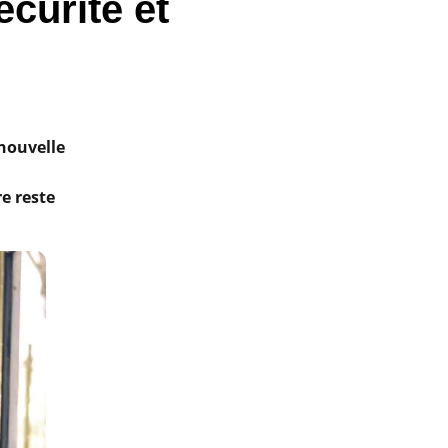
écurité et
 nouvelle
re reste