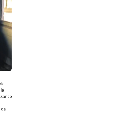
ble
 la
issance
 de