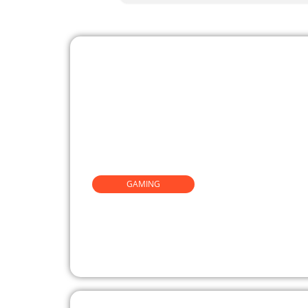
GAMING
Comment les jeux vidéo d
l’esprit critique et la résol
problèmes