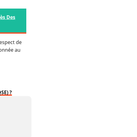
ès Des
 respect de
ionnée au
SE) ?