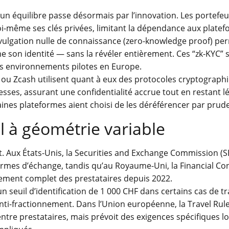
un équilibre passe désormais par l’innovation. Les portefeu
i-même ses clés privées, limitant la dépendance aux platef
 divulgation nulle de connaissance (zero-knowledge proof) pe
son identité — sans la révéler entièrement. Ces “zk-KYC” 
rs environnements pilotes en Europe.
 ou Zcash utilisent quant à eux des protocoles cryptograph
sses, assurant une confidentialité accrue tout en restant 
aines plateformes aient choisi de les déréférencer par prud
 à géométrie variable
t. Aux États-Unis, la Securities and Exchange Commission (
ormes d’échange, tandis qu’au Royaume-Uni, la Financial Co
rement complet des prestataires depuis 2022.
n seuil d’identification de 1 000 CHF dans certains cas de t
nti-fractionnement. Dans l’Union européenne, la Travel Rule 
 entre prestataires, mais prévoit des exigences spécifiques l