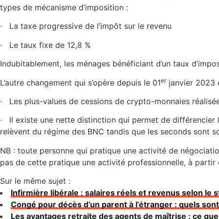
types de mécanisme d’imposition :
· La taxe progressive de l’impôt sur le revenu
· Le taux fixe de 12,8 %
Indubitablement, les ménages bénéficiant d’un taux d’impos
er
L’autre changement qui s’opère depuis le 01
janvier 2023 e
· Les plus-values de cessions de crypto-monnaies réalisé
· Il existe une nette distinction qui permet de différencie
relèvent du régime des BNC tandis que les seconds sont sou
NB : toute personne qui pratique une activité de négocia
pas de cette pratique une activité professionnelle, à par
Sur le même sujet :
Infirmière libérale : salaires réels et revenus selon le s
Congé pour décès d’un parent à l’étranger : quels son
Les avantages retraite des agents de maîtrise : ce qu