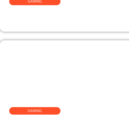
GAMING
Comment les jeux vidéo développen
critique et la résolution de problè
GAMING
Développement Des Applications S
Ghana ET Leur Popularité Auprès 