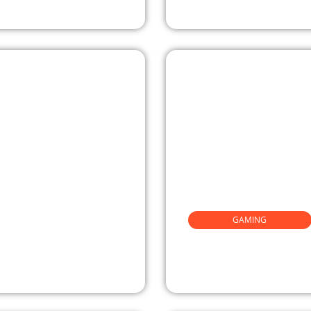
GAMING
s des tournois
Quelle formati
cybersécurité