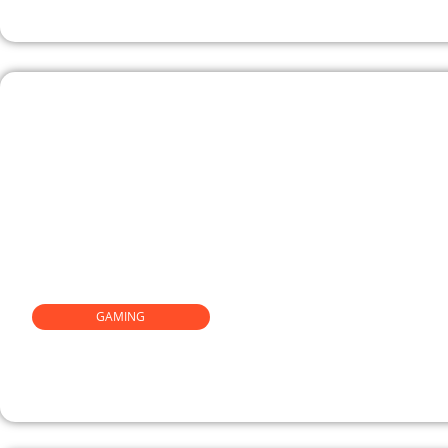
GAMING
Légendes du CHAN : les vainqueur
précédents