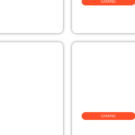
GAMING
t l’esprit
Crypto et vie p
mes
et anonymat
GAMING
portives AU
Développement 
Des Fans
: perspectives