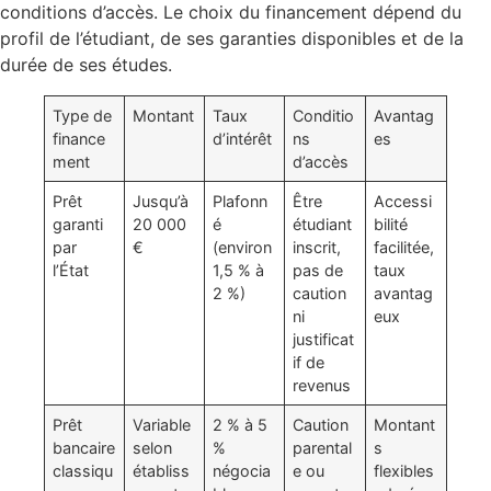
conditions d’accès. Le choix du financement dépend du
profil de l’étudiant, de ses garanties disponibles et de la
durée de ses études.
Type de
Montant
Taux
Conditio
Avantag
finance
d’intérêt
ns
es
ment
d’accès
Prêt
Jusqu’à
Plafonn
Être
Accessi
garanti
20 000
é
étudiant
bilité
par
€
(environ
inscrit,
facilitée,
l’État
1,5 % à
pas de
taux
2 %)
caution
avantag
ni
eux
justificat
if de
revenus
Prêt
Variable
2 % à 5
Caution
Montant
bancaire
selon
%
parental
s
classiqu
établiss
négocia
e ou
flexibles