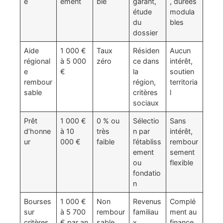
e
ement
ble
garant,
, durées
étude
modula
du
bles
dossier
Aide
1 000 €
Taux
Résiden
Aucun
régional
à 5 000
zéro
ce dans
intérêt,
e
€
la
soutien
rembour
région,
territoria
sable
critères
l
sociaux
Prêt
1 000 €
0 % ou
Sélectio
Sans
d’honne
à 10
très
n par
intérêt,
ur
000 €
faible
l’établiss
rembour
ement
sement
ou
flexible
fondatio
n
Bourses
1 000 €
Non
Revenus
Complé
sur
à 5 700
rembour
familiau
ment au
critères
€ par an
sable
x,
finance