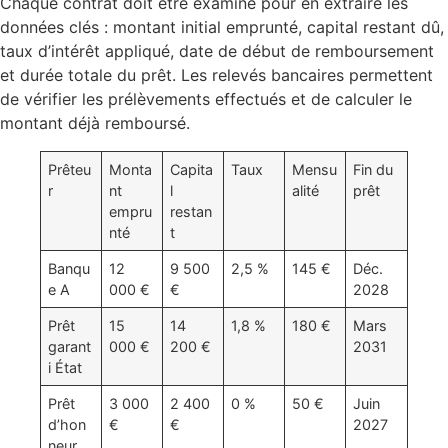
Chaque contrat doit être examiné pour en extraire les
données clés : montant initial emprunté, capital restant dû,
taux d’intérêt appliqué, date de début de remboursement
et durée totale du prêt. Les relevés bancaires permettent
de vérifier les prélèvements effectués et de calculer le
montant déjà remboursé.
Prêteu
Monta
Capita
Taux
Mensu
Fin du
r
nt
l
alité
prêt
empru
restan
nté
t
Banqu
12
9 500
2,5 %
145 €
Déc.
e A
000 €
€
2028
Prêt
15
14
1,8 %
180 €
Mars
garant
000 €
200 €
2031
i État
Prêt
3 000
2 400
0 %
50 €
Juin
d’hon
€
€
2027
neur