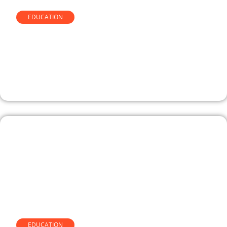
EDUCATION
Détecteurs d’IA et mémoires
universitaires : ce que quinze
ans d’accompagnement
académique m’ont appris
EDUCATION