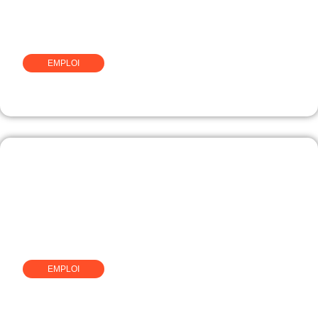
EMPLOI
Comment devenir caviste
EMPLOI
Réussir sa reconversion vers
une profession tournée vers