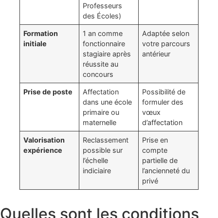
Professeurs
des Écoles)
Formation
1 an comme
Adaptée selon
initiale
fonctionnaire
votre parcours
stagiaire après
antérieur
réussite au
concours
Prise de poste
Affectation
Possibilité de
dans une école
formuler des
primaire ou
vœux
maternelle
d’affectation
Valorisation
Reclassement
Prise en
expérience
possible sur
compte
l’échelle
partielle de
indiciaire
l’ancienneté du
privé
Quelles sont les conditions