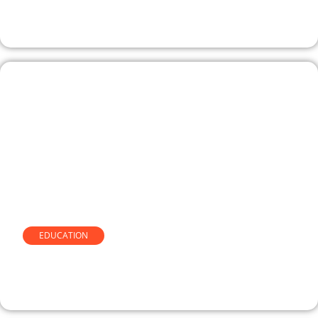
temps de sommeil de Celyatis
EDUCATION
Accéder à Logitelnet et à
l’espace client Société Générale