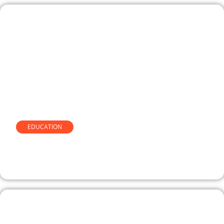
EDUCATION
Le compteur de texte d egc-
vendee.fr expliqué simplement