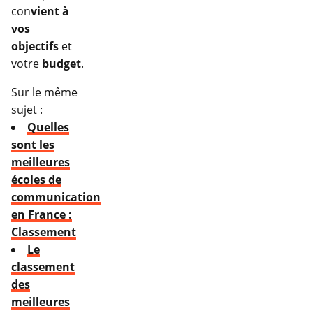
con
vient à
vos
objectifs
et
votre
budget
.
Sur le même
sujet :
Quelles
sont les
meilleures
écoles de
communication
en France :
Classement
Le
classement
des
meilleures