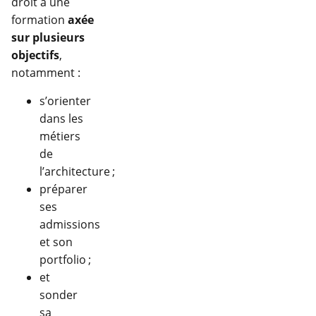
droit à une
formation
axée
sur plusieurs
objectifs
,
notamment :
s’orienter
dans les
métiers
de
l’architecture ;
préparer
ses
admissions
et son
portfolio ;
et
sonder
sa