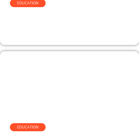
EDUCATION
100 jours pour entreprendre,
comment fonctionne vraiment le
programme
EDUCATION
Comprendre le simulateur de