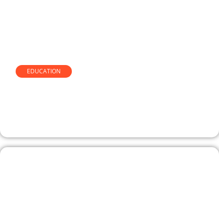
EDUCATION
Simulateur de renégociation de
crédit comment l’utiliser sans
se tromper