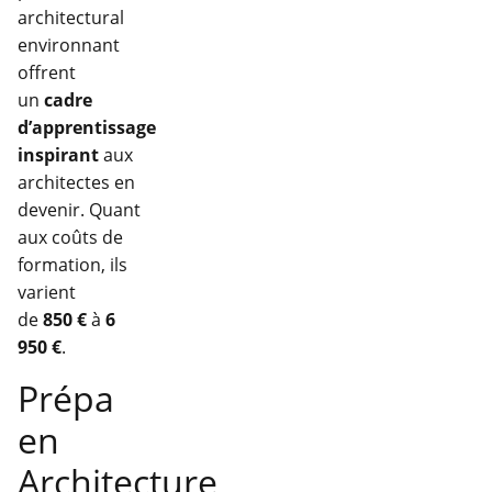
architectural
environnant
offrent
un
cadre
d’apprentissage
inspirant
aux
architectes en
devenir. Quant
aux coûts de
formation, ils
varient
de
850 €
à
6
950 €
.
Prépa
en
Architecture