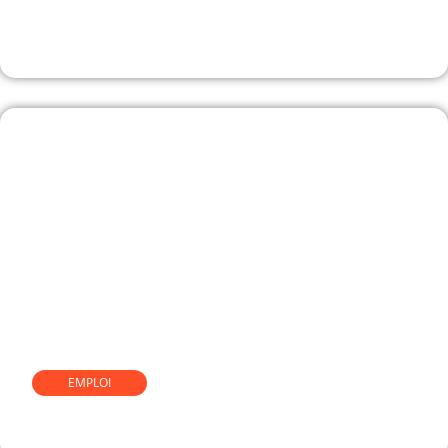
Guide complet pour devenir
commissaire-priseur
EMPLOI
Comment devenir chocolatier