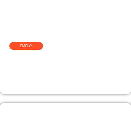
EMPLOI
Réussir sa reconversion vers
une profession tournée vers
l’humain : conseils et étapes
clés