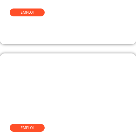
EMPLOI
Comment devenir
comportementaliste canin
EMPLOI