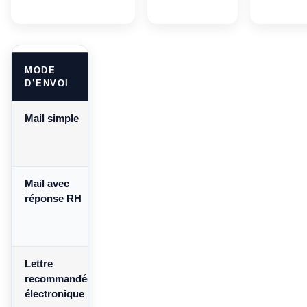
MODE
VALEUR
ATOUT
D’ENVOI
JURIDIQUE
PRINCIPAL
Mail simple
Admis si volonté
Rapidité et
claire et preuve
trace écrite
suffisante
immédiate
Mail avec
Souvent
Chaîne
réponse RH
renforcée par
d’échanges
l’accusé de
exploitable
réception
en litige
Lettre
Équivalente au
Preuve
recommandée
recommandé
d’envoi et de
électronique
papier selon les
réception