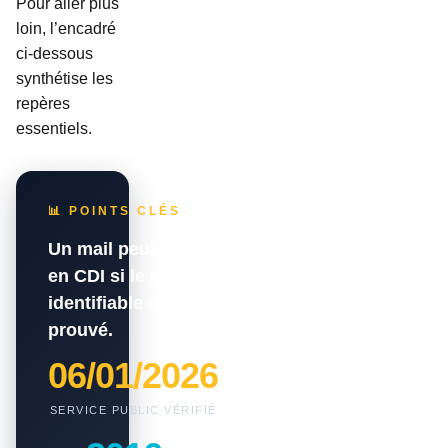
Pour aller plus
loin, l’encadré
ci-dessous
synthétise les
repères
essentiels.
📊 POINTS CLÉS
Un mail peut valoir démission
en CDI si le message est clair,
identifiable et suffisamment
prouvé.
06/01/2026
SERVICE PUBLIC VÉRIFIÉ