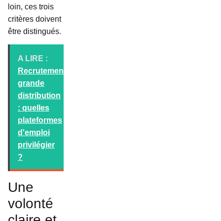
loin, ces trois
critères doivent
être distingués.
A LIRE :
Recrutement
grande
distribution
: quelles
plateformes
d'emploi
privilégier
?
Une
volonté
claire et