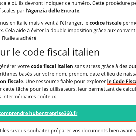
iscale où ils devront indiquer ce numéro. Cette procédure 
iscales par l’
Agenzia delle Entrate
.
us en Italie mais vivent à l’étranger, le
codice fiscale
perme
ux. Cela aide à éviter la double imposition grâce aux conven
l’Italie a adhéré.
ur le code fiscal italien
 générer votre
code fiscal italien
sans stress grâce à des outi
orithmes basés sur votre nom, prénom, date et lieu de nais
on fiscale
. Une ressource fiable pour explorer
le Code Fisc
cette tâche pour les utilisateurs, leur permettant de calcul
s intermédiaires coûteux.
comprendre hubentreprise360.fr
utiles si vous souhaitez préparer vos documents bien avant 