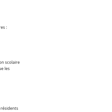
es :
on scolaire
ue les
 résidents