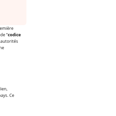
remière
de “
codice
 autorités
une
lien,
pays. Ce