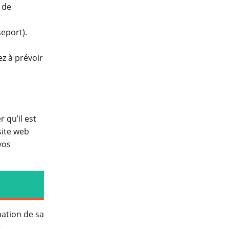
 de
eport).
ez à prévoir
 qu’il est
site web
vos
mation de sa
r