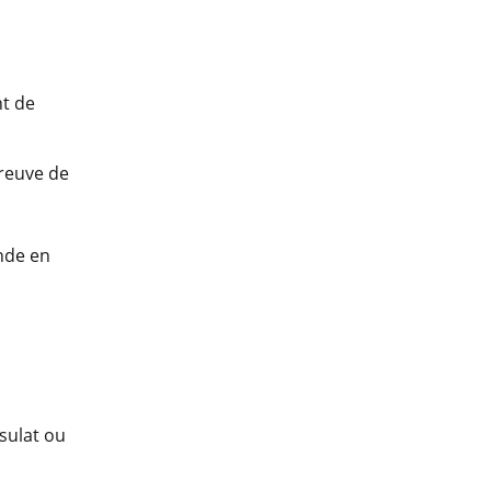
nt de
preuve de
nde en
nsulat ou