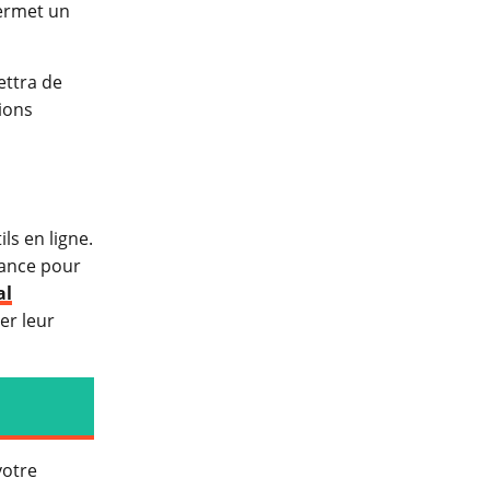
permet un
ttra de
tions
ls en ligne.
sance pour
al
er leur
votre