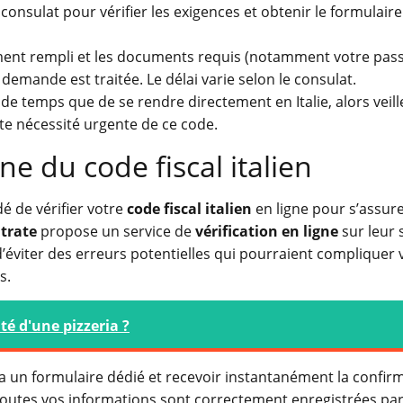
onsulat pour vérifier les exigences et obtenir le formulaire
ent rempli et les documents requis (notamment votre pass
emande est traitée. Le délai varie selon le consulat.
e temps que de se rendre directement en Italie, alors veill
e nécessité urgente de ce code.
gne du code fiscal italien
é de vérifier votre
code fiscal italien
en ligne pour s’assurer
ntrate
propose un service de
vérification en ligne
sur leur 
 d’éviter des erreurs potentielles qui pourraient compliquer 
s.
ité d'une pizzeria ?
a un formulaire dédié et recevoir instantanément la confir
e toutes vos informations sont correctement enregistrées pa