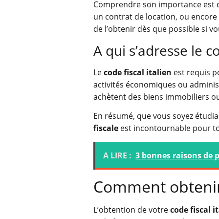
Comprendre son importance est cru
un contrat de location, ou encore a
de l’obtenir dès que possible si v
A qui s’adresse le co
Le
code fiscal italien
est requis po
activités économiques ou administr
achètent des biens immobiliers o
En résumé, que vous soyez étudiant
fiscale
est incontournable pour to
A LIRE :
3 bonnes raisons de p
Comment obtenir l
L’obtention de votre
code fiscal i