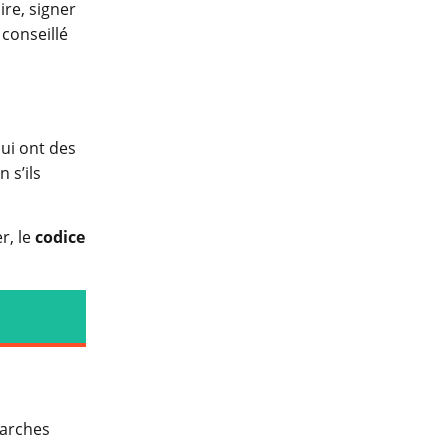
ire, signer
 conseillé
qui ont des
 s’ils
r, le
codice
marches