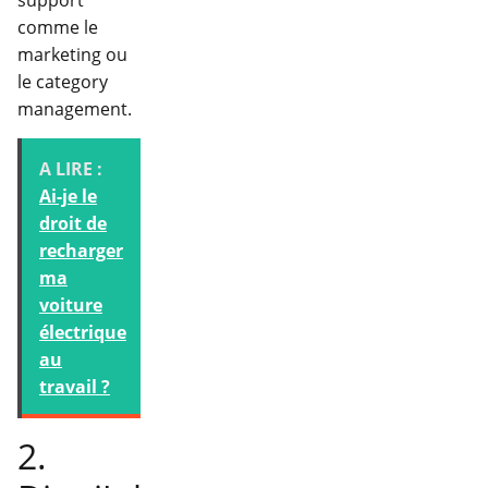
support
comme le
marketing ou
le category
management.
A LIRE :
Ai-je le
droit de
recharger
ma
voiture
électrique
au
travail ?
2.