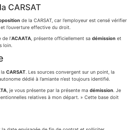
e la CARSAT
oposition
de la CARSAT, car l’employeur est censé vérifier
et l’ouverture effective du droit.
 de l’
ACAATA
, présente officiellement sa
démission
et
 loin.
e
 la
CARSAT
. Les sources convergent sur un point, la
autonome dédié à l’amiante n’est toujours identifié.
ATA
, je vous présente par la présente ma
démission
. Je
ventionnelles relatives à mon départ. » Cette base doit
la date envisagée de fin de contrat et solliciter