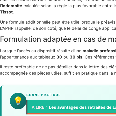
l’
indemnité
calculée selon la règle la plus favorable entre 
Tissot
.
Une formule additionnelle peut être utile lorsque le préavi
L’APHP rappelle, de son côté, que le délai de congé applicab
Formulation adaptée en cas de ma
Lorsque l’accès au dispositif résulte d’une
maladie profess
l’appartenance aux tableaux
30
ou
30 bis
. Ces références 
Il reste préférable de ne pas détailler dans la lettre des é
accompagnée des pièces utiles, suffit en pratique dans la m
BONNE PRATIQUE
💡
A LIRE :
Les avantages des retraités de L