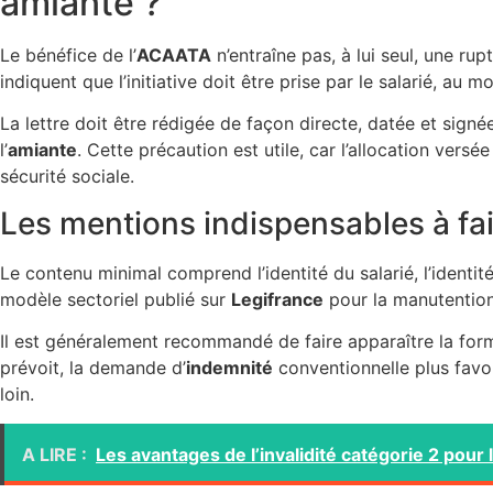
amiante ?
Le bénéfice de l’
ACAATA
n’entraîne pas, à lui seul, une ru
indiquent que l’initiative doit être prise par le salarié, au 
La lettre doit être rédigée de façon directe, datée et sign
l’
amiante
. Cette précaution est utile, car l’allocation ver
sécurité sociale.
Les mentions indispensables à fair
Le contenu minimal comprend l’identité du salarié, l’identité
modèle sectoriel publié sur
Legifrance
pour la manutention 
Il est généralement recommandé de faire apparaître la formu
prévoit, la demande d’
indemnité
conventionnelle plus favo
loin.
A LIRE :
Les avantages de l’invalidité catégorie 2 pour l