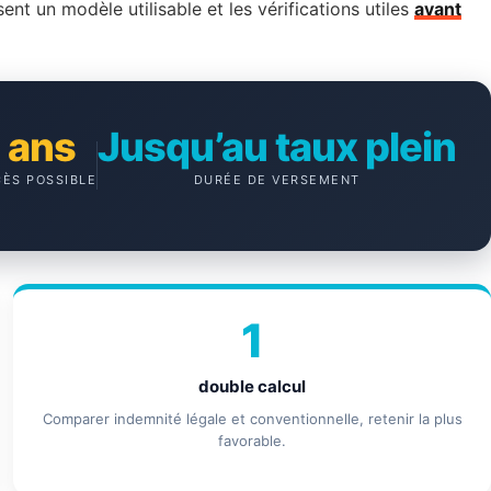
t un modèle utilisable et les vérifications utiles
avant
 ans
Jusqu’au taux plein
CÈS POSSIBLE
DURÉE DE VERSEMENT
1
double calcul
Comparer indemnité légale et conventionnelle, retenir la plus
favorable.