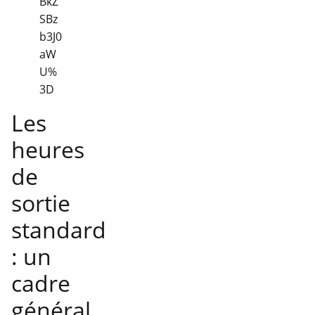
BkZ
SBz
b3J0
aW
U%
3D
Les
heures
de
sortie
standard
: un
cadre
général