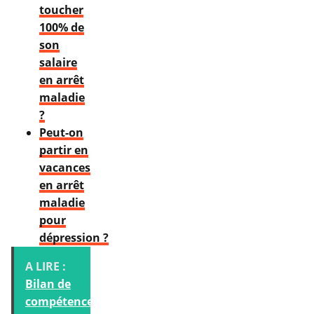
toucher
100% de
son
salaire
en arrêt
maladie
?
Peut-on
partir en
vacances
en arrêt
maladie
pour
dépression ?
A LIRE :
Bilan de
compétences