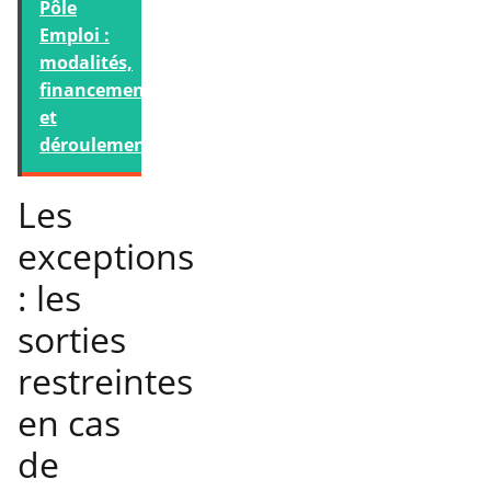
Pôle
Emploi :
modalités,
financement
et
déroulement
Les
exceptions
: les
sorties
restreintes
en cas
de