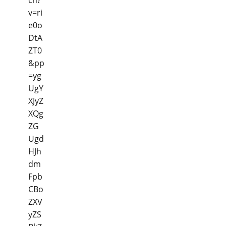
ch?
v=ri
e0o
DtA
ZT0
&pp
=yg
UgY
XJyZ
XQg
ZG
Ugd
HJh
dm
Fpb
CBo
ZXV
yZS