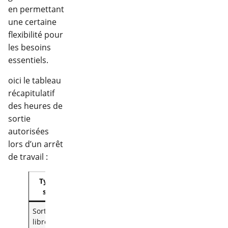
en permettant
une certaine
flexibilité pour
les besoins
essentiels.
oici le tableau
récapitulatif
des heures de
sortie
autorisées
lors d’un arrêt
de travail :
Type de
Heures
sortie
autorisées
Sorties
9h – 11h et
libres
14h – 16h