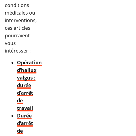
conditions
médicales ou
interventions,
ces articles
pourraient
vous
intéresser :
Opération
d’hallux
valgus :
durée
d’arrêt
de
travail
Durée
d’arrêt
de